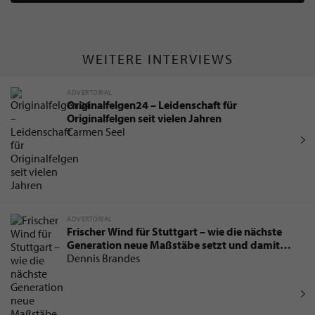
WEITERE INTERVIEWS
ADVERTORIAL
Originalfelgen24 – Leidenschaft für
Originalfelgen seit vielen Jahren
Carmen Seel
ADVERTORIAL
Frischer Wind für Stuttgart – wie die nächste
Generation neue Maßstäbe setzt und damit
die Immobilienbranche verändert
Dennis Brandes