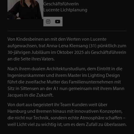
Geschäftsführerin
Lucente Lichtplanung
Social Media Profile
Von Kindesbeinen an mit den Werten von Lucente
aufgewachsen, trat Anna-Lena Klensang (31) pünktlich zum
KURZBESCHREIBUNG ÜBER ANNA-
30-jährigen Jubiläum im Oktober 2025 als Geschäftsführerin
an die Seite ihres Vaters.
Nach ihrem dualen Architekturstudium, dem Eintritt in die
Ingenieurskammer und ihrem Master im Lighting Design
führt die zweifache Mutter das Familienunternehmen mit
Sitz in Sittensen an der A1 nun gemeinsam mit ihrem Mann
Jacques in die Zukunft.
Von dort aus begeistert ihr Team Kunden weit über
Hamburg und Bremen hinaus mit innovativen Konzepten,
die nicht nur Technik, sondern echte Atmosphäre schaffen –
weil Licht viel zu wichtig ist, um es dem Zufall zu überlassen.