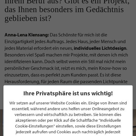
Ihrem Beruf aus? Gibt es ein Projekt,
das Ihnen besonders im Gedächtnis
geblieben ist?
Anna-Lena Klensang:
Das Schönste für mich ist die
Einzigartigkeit jedes Auftrags. Jedes Haus, jeder Mensch und
jedes Material erfordert ein neues,
individuelles
Lichtdesign
.
Besonders viel Spaß machen mir Projekte, mit denen ich mich
identifizieren kann. Doch selbst wenn ein Stil mal nicht mein
persönlicher Geschmack ist, reizt es mich, mein Know-how so
einzusetzen, dass es perfekt zum Kunden passt. Es ist diese
Herausforderung, für jeden Raum die passenden Lichtpunkte
und Stile zu finden. Und es gibt nichts Schöneres als am Ende in
Ihre Privatsphäre ist uns wichtig!
die begeisterten Gesichter unserer Kunden zu sehen, wenn ein
Raum in voller Pracht erstrahlt.
Wir setzen auf unserer Website Cookies ein. Einige von ihnen sind
essentiell, während andere uns helfen unser Onlineangebot zu
verbessern und wirtschaftlich zu betreiben. Sie können dies
akzeptieren oder per Klick auf die Schaltfläche "Individuelle
Cookie-Einstellungen" einstellen, sowie diese Einstellungen
jederzeit aufrufen und Cookies auch nachträglich jederzeit