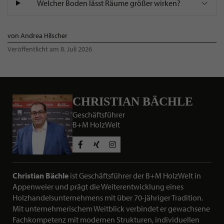
Welcher Boden lässt Räume größer wirken?
von Andrea Hilscher
Veröffentlicht am 8. Juli 2026
CHRISTIAN BÄCHLE
Geschäftsführer
B+M HolzWelt
Social Media Profile
Christian Bächle
ist Geschäftsführer der B+M HolzWelt in
Appenweier und prägt die Weiterentwicklung eines
KURZBESCHREIBUNG ÜBER CHRIS
Holzhandelsunternehmens mit über 70-jähriger Tradition.
Mit unternehmerischem Weitblick verbindet er gewachsene
Fachkompetenz mit modernen Strukturen, individuellen