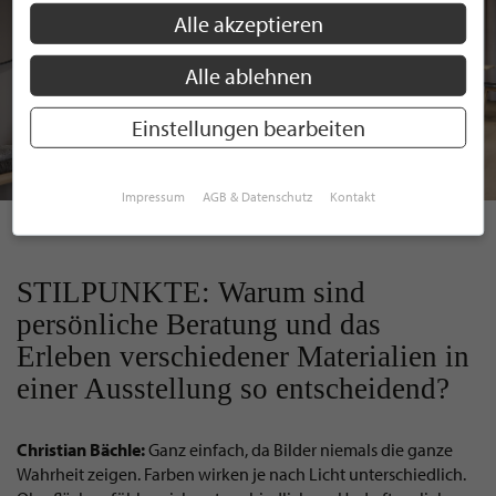
Alle akzeptieren
Alle ablehnen
Einstellungen bearbeiten
Impressum
AGB & Datenschutz
Kontakt
tilo
STILPUNKTE: Warum sind
persönliche Beratung und das
Erleben verschiedener Materialien in
einer Ausstellung so entscheidend?
Christian Bächle:
Ganz einfach, da Bilder niemals die ganze
Wahrheit zeigen. Farben wirken je nach Licht unterschiedlich.