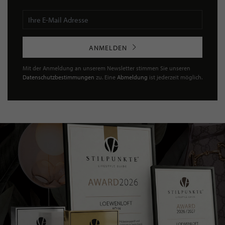
WEITERE INTERVIEWS LESEN
NEWSLETTER
Bleiben Sie immer UP TO DATE! Melden Sie sich jetzt für
unseren STILPUNKTE®-Newsletter an und profitieren Sie
von exklusiven
Neuigkeiten, Trends
und
Angeboten
Mit der Anmeldung für unseren Newsletter stimmen Sie
unseren
Datenschutzbestimmungen
zu. Eine
Abmeldung
ist jederzeit möglich.
ANMELDEN