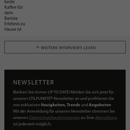
Erlangen – Einblicke in den echten Alltag
zwischen Immobilienbewertung und
Manuel Reidelbach
Notartermin
ADVERTORIAL
Spezialitätenkaffee mit Charakter - Warum
„Schwarze Katze“ der beste Kaffee für dein
Barista-Erlebnis zu Hause ist
Tamara und Sven Ascheberg