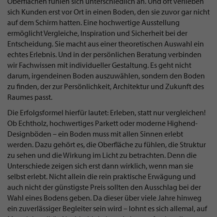
Oberflächen fühlen sich unterschiedlich an. Und oft verlieben
sich Kunden erst vor Ort in einen Boden, den sie zuvor gar nicht
auf dem Schirm hatten. Eine hochwertige Ausstellung
ermöglicht Vergleiche, Inspiration und Sicherheit bei der
Entscheidung. Sie macht aus einer theoretischen Auswahl ein
echtes Erlebnis. Und in der persönlichen Beratung verbinden
wir Fachwissen mit individueller Gestaltung. Es geht nicht
darum, irgendeinen Boden auszuwählen, sondern den Boden
zu finden, der zur Persönlichkeit, Architektur und Zukunft des
Raumes passt.
Die Erfolgsformel hierfür lautet: Erleben, statt nur vergleichen!
Ob Echtholz, hochwertiges Parkett oder moderne Highend-
Designböden – ein Boden muss mit allen Sinnen erlebt
werden. Dazu gehört es, die Oberfläche zu fühlen, die Struktur
zu sehen und die Wirkung im Licht zu betrachten. Denn die
Unterschiede zeigen sich erst dann wirklich, wenn man sie
selbst erlebt. Nicht allein die rein praktische Erwägung und
auch nicht der günstigste Preis sollten den Ausschlag bei der
Wahl eines Bodens geben. Da dieser über viele Jahre hinweg
ein zuverlässiger Begleiter sein wird – lohnt es sich allemal, auf