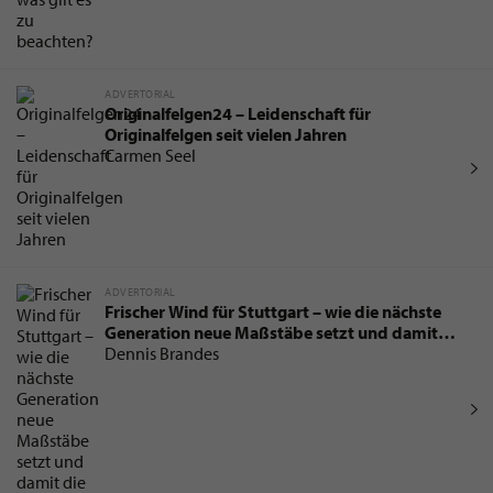
ADVERTORIAL
Originalfelgen24 – Leidenschaft für
Originalfelgen seit vielen Jahren
Carmen Seel
ADVERTORIAL
Frischer Wind für Stuttgart – wie die nächste
Generation neue Maßstäbe setzt und damit
die Immobilienbranche verändert
Dennis Brandes