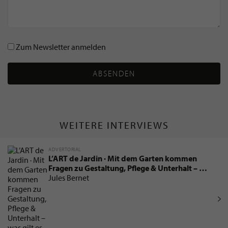
Zum Newsletter anmelden
ABSENDEN
WEITERE INTERVIEWS
ADVERTORIAL
L’ART de Jardin · Mit dem Garten kommen
Fragen zu Gestaltung, Pflege & Unterhalt – was
gilt es zu beachten?
Jules Bernet