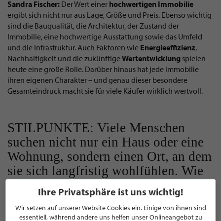
Sandra Fischer:
Der Wert einer
hochwertigen
Immobilie
ergibt sich nicht nur aus Lage, Größe und Preis. Ebenso wichtig
sind die Bauqualität, die Architektur, der Zustand der
Immobilie, eine hochwertige Ausstattung sowie das Umfeld
und die Infrastruktur. Auch Faktoren wie
Energieeffizienz
,
Nachhaltigkeit und die zukünftige
Wertentwicklung
spielen
heute eine große Rolle. Darüber hinaus hat jede Immobilie
ihren eigenen Charakter – und genau dieser besondere
Gesamteindruck macht sie für viele Käufer wirklich wertvoll.
STILPUNKTE: Viele Menschen
suchen nicht nur ein Haus oder eine
Wohnung, sondern einen Ort, an dem
sie sich langfristig wohlfühlen. Wie
wichtig ist dieser emotionale Aspekt
Ihre Privatsphäre ist uns wichtig!
bei Ihrer täglichen Arbeit?
Wir setzen auf unserer Website Cookies ein. Einige von ihnen sind
essentiell, während andere uns helfen unser Onlineangebot zu