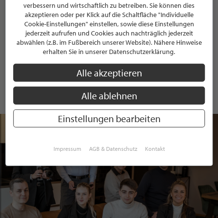
Sandra Fischer:
Der emotionale Aspekt spielt eine sehr große
verbessern und wirtschaftlich zu betreiben. Sie können dies
akzeptieren oder per Klick auf die Schaltfläche "Individuelle
Rolle. Denn eine Immobilie ist weit mehr als nur ein Gebäude –
Cookie-Einstellungen" einstellen, sowie diese Einstellungen
sie ist ein Zuhause, ein Lebensmittelpunkt und oft auch eine
jederzeit aufrufen und Cookies auch nachträglich jederzeit
Investition für die Zukunft. Deshalb höre ich meinen Kunden
abwählen (z.B. im Fußbereich unserer Website). Nähere Hinweise
genau zu und versuche zu verstehen, was ihnen wirklich
erhalten Sie in unserer Datenschutzerklärung.
wichtig ist. Es geht nicht nur darum, die richtige Anzahl an
Zimmern oder die passende Lage zu finden, sondern einen Ort,
Alle akzeptieren
an dem sie sich wohlfühlen und ihre Zukunft sehen. Wenn
meine Kunden am Ende sagen: „Das fühlt sich nach Zuhause
Alle ablehnen
an“, dann weiß ich, dass ich meine Arbeit gut gemacht habe.
Einstellungen bearbeiten
Impressum
AGB & Datenschutz
Kontakt