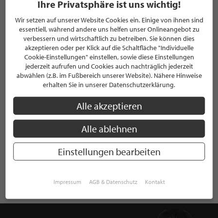
Ihre Privatsphäre ist uns wichtig!
Wir setzen auf unserer Website Cookies ein. Einige von ihnen sind
EXPERTENINTERVIEW
essentiell, während andere uns helfen unser Onlineangebot zu
verbessern und wirtschaftlich zu betreiben. Sie können dies
Jules Bernet
akzeptieren oder per Klick auf die Schaltfläche "Individuelle
Geschäftsführer | Die Privatgärtner GmbH
Cookie-Einstellungen" einstellen, sowie diese Einstellungen
jederzeit aufrufen und Cookies auch nachträglich jederzeit
L’ART de Jardin · Mit dem Garten
abwählen (z.B. im Fußbereich unserer Website). Nähere Hinweise
erhalten Sie in unserer Datenschutzerklärung.
kommen Fragen zu Gestaltung,
Pflege & Unterhalt – was gilt es
Alle akzeptieren
zu beachten?
Alle ablehnen
Einstellungen bearbeiten
WEITERE EXPERTENINTERVIEWS LESEN
Impressum
AGB & Datenschutz
Kontakt