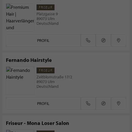
Zweithaarpraxis - Perücken - Hair Weaving -
FRISEUR
Haarteile
Platzgasse 9
89073 Ulm
Deutschland
PROFIL
Fernando Hairstyle
FRISEUR
Zeitblomstraße 17/2
89073 Ulm
Deutschland
PROFIL
Friseur - Mona Loser Salon