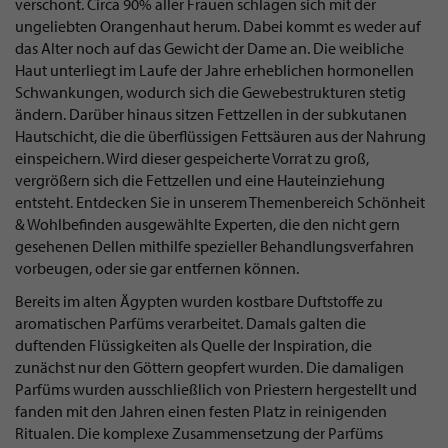
verschont. Circa 90% aller Frauen schlagen sich mit der
ungeliebten Orangenhaut herum. Dabei kommt es weder auf
das Alter noch auf das Gewicht der Dame an. Die weibliche
Haut unterliegt im Laufe der Jahre erheblichen hormonellen
Schwankungen, wodurch sich die Gewebestrukturen stetig
ändern. Darüber hinaus sitzen Fettzellen in der subkutanen
Hautschicht, die die überflüssigen Fettsäuren aus der Nahrung
einspeichern. Wird dieser gespeicherte Vorrat zu groß,
vergrößern sich die Fettzellen und eine Hauteinziehung
entsteht. Entdecken Sie in unserem Themenbereich Schönheit
& Wohlbefinden ausgewählte Experten, die den nicht gern
gesehenen Dellen mithilfe spezieller Behandlungsverfahren
vorbeugen, oder sie gar entfernen können.
Bereits im alten Ägypten wurden kostbare Duftstoffe zu
aromatischen Parfüms verarbeitet. Damals galten die
duftenden Flüssigkeiten als Quelle der Inspiration, die
zunächst nur den Göttern geopfert wurden. Die damaligen
Parfüms wurden ausschließlich von Priestern hergestellt und
fanden mit den Jahren einen festen Platz in reinigenden
Ritualen. Die komplexe Zusammensetzung der Parfüms