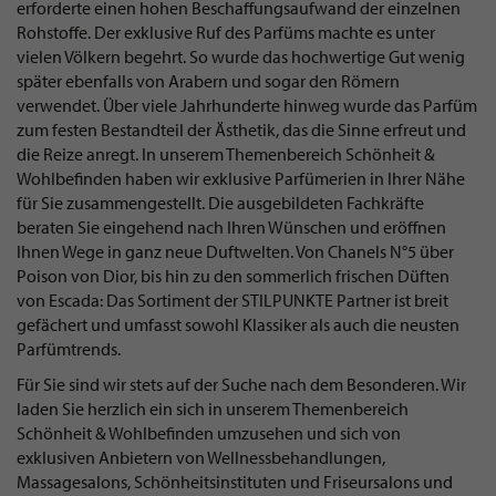
erforderte einen hohen Beschaffungsaufwand der einzelnen
Rohstoffe. Der exklusive Ruf des Parfüms machte es unter
vielen Völkern begehrt. So wurde das hochwertige Gut wenig
später ebenfalls von Arabern und sogar den Römern
verwendet. Über viele Jahrhunderte hinweg wurde das Parfüm
zum festen Bestandteil der Ästhetik, das die Sinne erfreut und
die Reize anregt. In unserem Themenbereich Schönheit &
Wohlbefinden haben wir exklusive Parfümerien in Ihrer Nähe
für Sie zusammengestellt. Die ausgebildeten Fachkräfte
beraten Sie eingehend nach Ihren Wünschen und eröffnen
Ihnen Wege in ganz neue Duftwelten. Von Chanels N°5 über
Poison von Dior, bis hin zu den sommerlich frischen Düften
von Escada: Das Sortiment der STILPUNKTE Partner ist breit
gefächert und umfasst sowohl Klassiker als auch die neusten
Parfümtrends.
Für Sie sind wir stets auf der Suche nach dem Besonderen. Wir
laden Sie herzlich ein sich in unserem Themenbereich
Schönheit & Wohlbefinden umzusehen und sich von
exklusiven Anbietern von Wellnessbehandlungen,
Massagesalons, Schönheitsinstituten und Friseursalons und