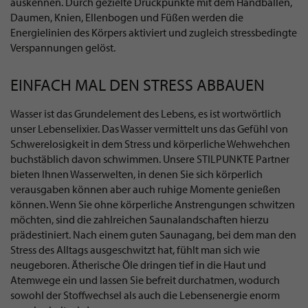
auskennen. Durch gezielte Druckpunkte mit dem Handballen,
Daumen, Knien, Ellenbogen und Füßen werden die
Energielinien des Körpers aktiviert und zugleich stressbedingte
Verspannungen gelöst.
EINFACH MAL DEN STRESS ABBAUEN
Wasser ist das Grundelement des Lebens, es ist wortwörtlich
unser Lebenselixier. Das Wasser vermittelt uns das Gefühl von
Schwerelosigkeit in dem Stress und körperliche Wehwehchen
buchstäblich davon schwimmen. Unsere STILPUNKTE Partner
bieten Ihnen Wasserwelten, in denen Sie sich körperlich
verausgaben können aber auch ruhige Momente genießen
können. Wenn Sie ohne körperliche Anstrengungen schwitzen
möchten, sind die zahlreichen Saunalandschaften hierzu
prädestiniert. Nach einem guten Saunagang, bei dem man den
Stress des Alltags ausgeschwitzt hat, fühlt man sich wie
neugeboren. Ätherische Öle dringen tief in die Haut und
Atemwege ein und lassen Sie befreit durchatmen, wodurch
sowohl der Stoffwechsel als auch die Lebensenergie enorm