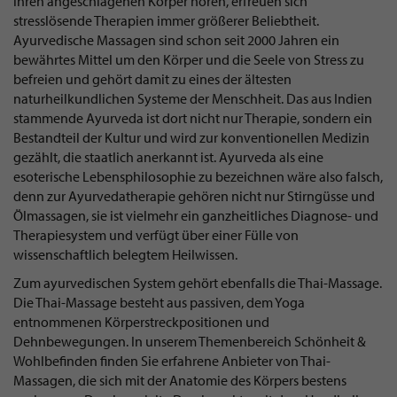
ihren angeschlagenen Körper hören, erfreuen sich
stresslösende Therapien immer größerer Beliebtheit.
Ayurvedische Massagen sind schon seit 2000 Jahren ein
bewährtes Mittel um den Körper und die Seele von Stress zu
befreien und gehört damit zu eines der ältesten
naturheilkundlichen Systeme der Menschheit. Das aus Indien
stammende Ayurveda ist dort nicht nur Therapie, sondern ein
Bestandteil der Kultur und wird zur konventionellen Medizin
gezählt, die staatlich anerkannt ist. Ayurveda als eine
esoterische Lebensphilosophie zu bezeichnen wäre also falsch,
denn zur Ayurvedatherapie gehören nicht nur Stirngüsse und
Ölmassagen, sie ist vielmehr ein ganzheitliches Diagnose- und
Therapiesystem und verfügt über einer Fülle von
wissenschaftlich belegtem Heilwissen.
Zum ayurvedischen System gehört ebenfalls die Thai-Massage.
Die Thai-Massage besteht aus passiven, dem Yoga
entnommenen Körperstreckpositionen und
Dehnbewegungen. In unserem Themenbereich Schönheit &
Wohlbefinden finden Sie erfahrene Anbieter von Thai-
Massagen, die sich mit der Anatomie des Körpers bestens