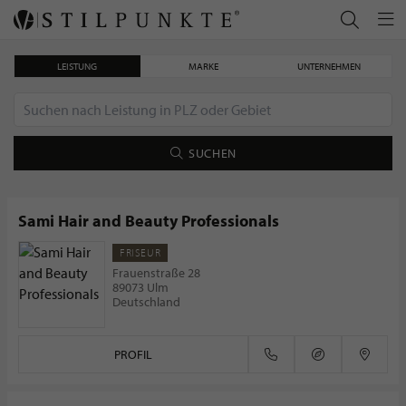
LEISTUNG
MARKE
UNTERNEHMEN
SUCHEN
Sami Hair and Beauty Professionals
FRISEUR
Mühle Rasurkultur – Die Meissen Edition
Frauenstraße 28
89073 Ulm
Deutschland
PROFIL