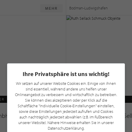
Bodman-Ludwigshafen
MEHR
Ihre Privatsphäre ist uns wichtig!
Wir setzen auf unserer Website Cookies ein. Einige von ihnen
sind essentiell, während andere uns helfen unser
Onlineangebot zu verbessern und wirtschaftlich zu betreiben.
ER
Sie können dies akzeptieren oder per Klick auf die
Schaltfläche "Individuelle Cookie-Einstellungen" einstellen,
sowie diese Einstellungen jederzeit aufrufen und Cookies
mbH
Ruth Sel
auch nachträglich jederzeit abwählen (z.B. im Fußbereich
unserer Website). Nähere Hinweise erhalten Sie in unserer
Datenschutzerklärung.