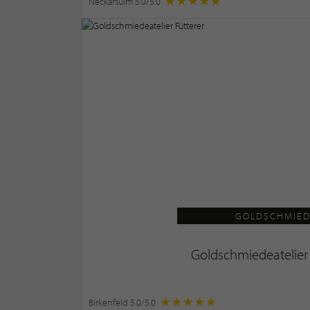
Neckarsulm 5.0/5.0
GOLDSCHMIE
Goldschmiedeatelier 
Birkenfeld 5.0/5.0