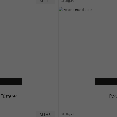
Stuttgart
MEHR
D
Fütterer
Por
Stuttgart
MEHR