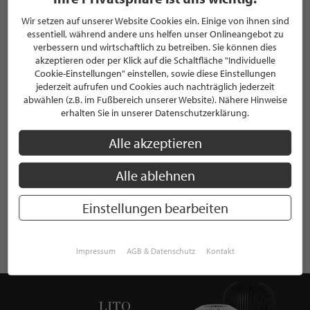
EXPERTENINTERVIEW
Wir setzen auf unserer Website Cookies ein. Einige von ihnen sind
essentiell, während andere uns helfen unser Onlineangebot zu
verbessern und wirtschaftlich zu betreiben. Sie können dies
akzeptieren oder per Klick auf die Schaltfläche "Individuelle
Carmen Seel
Cookie-Einstellungen" einstellen, sowie diese Einstellungen
Inhaberin | Originalfelgen 24
jederzeit aufrufen und Cookies auch nachträglich jederzeit
abwählen (z.B. im Fußbereich unserer Website). Nähere Hinweise
Originalfelgen24 – Leidenschaft
erhalten Sie in unserer Datenschutzerklärung.
für Originalfelgen seit vielen
Alle akzeptieren
Jahren
Alle ablehnen
Einstellungen bearbeiten
WEITERE EXPERTENINTERVIEWS LESEN
Impressum
AGB & Datenschutz
Kontakt