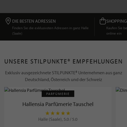
DIE BESTEN ADRESSEN
SHOPPING
Finden Sie die exklusivsten Adressen in ganz Halle
Kaufen Sie 
(Saale)
online ein
UNSERE STILPUNKTE® EMPFEHLUNGEN
Exklusiv ausgezeichnete STILPUNKTE® Unternehmen aus ganz
Deutschland, Österreich und der Schweiz
PARFÜMERIE
Hallensia Parfümerie Tauschel
Halle (Saale), 5.0 / 5.0