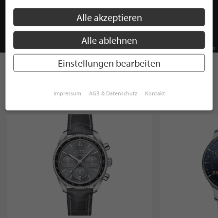
Alle akzeptieren
Alle ablehnen
Einstellungen bearbeiten
ENTDECKEN SIE INTERESSANTE
Impressum
AGB & Datenschutz
Kontakt
PRODUKTE