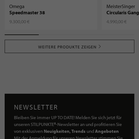
Omega
MeisterSinger
Speedmaster 38
Circularis Gan
9.300,00 €
4.990,00 €
WEITERE PRODUKTE ZEIGEN
NEWSLETTER
Bleiben Sie immer UP TO DATE! Melden Sie sich jetzt für
unseren STILPUNKTE®-Newsletter an und profitieren Sie
von exklusiven
Neuigkeiten, Trends
und
Angeboten
Mit der Anmeldung für unseren Newsletter stimmen Sie