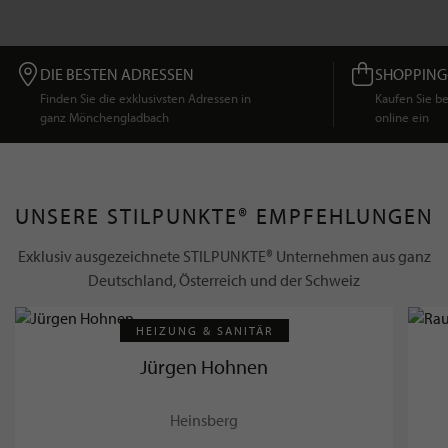
DIE BESTEN ADRESSEN
SHOPPING
Finden Sie die exklusivsten Adressen in
Kaufen Sie 
ganz Mönchengladbach
online ein
UNSERE STILPUNKTE® EMPFEHLUNGEN
Exklusiv ausgezeichnete STILPUNKTE® Unternehmen aus ganz
Deutschland, Österreich und der Schweiz
HEIZUNG & SANITÄR
Jürgen Hohnen
Heinsberg