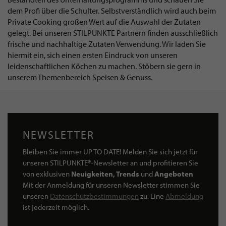
dem Profi über die Schulter. Selbstverständlich wird auch beim
Private Cooking großen Wert auf die Auswahl der Zutaten
gelegt. Bei unseren STILPUNKTE Partnern finden ausschließlich
frische und nachhaltige Zutaten Verwendung. Wir laden Sie
hiermit ein, sich einen ersten Eindruck von unseren
leidenschaftlichen Köchen zu machen. Stöbern sie gern in
unserem Themenbereich Speisen & Genuss.
NEWSLETTER
Bleiben Sie immer UP TO DATE! Melden Sie sich jetzt für
unseren STILPUNKTE®-Newsletter an und profitieren Sie
von exklusiven
Neuigkeiten, Trends
und
Angeboten
Mit der Anmeldung für unseren Newsletter stimmen Sie
unseren
Datenschutzbestimmungen
zu. Eine
Abmeldung
ist jederzeit möglich.