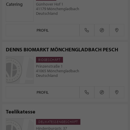
Günhover Hof 1
41179 Mönchengladbach
Deutschland
PROFIL
DENNS BIOMARKT MÖNCHENGLADBACH PESCH
BIOGESCHÄFT
Prinzenstraße 1
41065 Mönchengladbach
Deutschland
PROFIL
Teelikatesse
DELIKATESSENGESCHÄFT
Hindenburgstr. 37