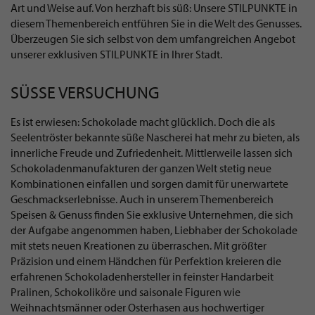
Art und Weise auf. Von herzhaft bis süß: Unsere STILPUNKTE in
diesem Themenbereich entführen Sie in die Welt des Genusses.
Überzeugen Sie sich selbst von dem umfangreichen Angebot
unserer exklusiven STILPUNKTE in Ihrer Stadt.
SÜSSE VERSUCHUNG
Es ist erwiesen: Schokolade macht glücklich. Doch die als
Seelentröster bekannte süße Nascherei hat mehr zu bieten, als
innerliche Freude und Zufriedenheit. Mittlerweile lassen sich
Schokoladenmanufakturen der ganzen Welt stetig neue
Kombinationen einfallen und sorgen damit für unerwartete
Geschmackserlebnisse. Auch in unserem Themenbereich
Speisen & Genuss finden Sie exklusive Unternehmen, die sich
der Aufgabe angenommen haben, Liebhaber der Schokolade
mit stets neuen Kreationen zu überraschen. Mit größter
Präzision und einem Händchen für Perfektion kreieren die
erfahrenen Schokoladenhersteller in feinster Handarbeit
Pralinen, Schokoliköre und saisonale Figuren wie
Weihnachtsmänner oder Osterhasen aus hochwertiger