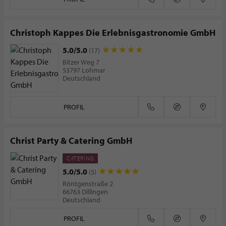
Christoph Kappes Die Erlebnisgastronomie GmbH
5.0/5.0
(17)
Bitzer Weg 7
53797 Lohmar
Deutschland
PROFIL
Christ Party & Catering GmbH
CATERING
5.0/5.0
(5)
Röntgenstraße 2
66763 Dillingen
Deutschland
PROFIL