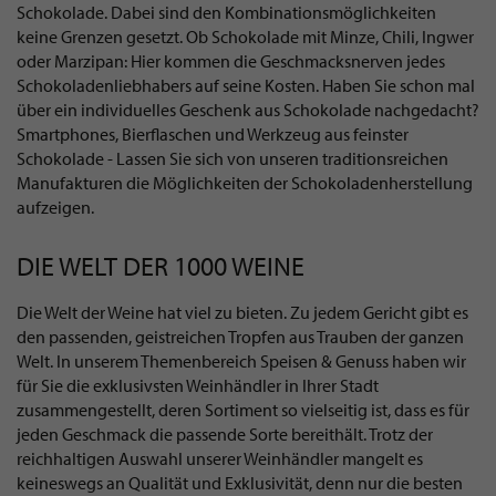
Schokolade. Dabei sind den Kombinationsmöglichkeiten
keine Grenzen gesetzt. Ob Schokolade mit Minze, Chili, Ingwer
oder Marzipan: Hier kommen die Geschmacksnerven jedes
Schokoladenliebhabers auf seine Kosten. Haben Sie schon mal
über ein individuelles Geschenk aus Schokolade nachgedacht?
Smartphones, Bierflaschen und Werkzeug aus feinster
Schokolade - Lassen Sie sich von unseren traditionsreichen
Manufakturen die Möglichkeiten der Schokoladenherstellung
aufzeigen.
DIE WELT DER 1000 WEINE
Die Welt der Weine hat viel zu bieten. Zu jedem Gericht gibt es
den passenden, geistreichen Tropfen aus Trauben der ganzen
Welt. In unserem Themenbereich Speisen & Genuss haben wir
für Sie die exklusivsten Weinhändler in Ihrer Stadt
zusammengestellt, deren Sortiment so vielseitig ist, dass es für
jeden Geschmack die passende Sorte bereithält. Trotz der
reichhaltigen Auswahl unserer Weinhändler mangelt es
keineswegs an Qualität und Exklusivität, denn nur die besten