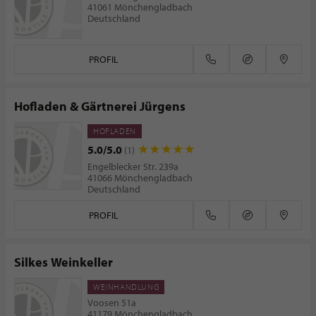
41061 Mönchengladbach
Deutschland
PROFIL
Hofladen & Gärtnerei Jürgens
HOFLADEN
5.0/5.0
(1)
Engelblecker Str. 239a
41066 Mönchengladbach
Deutschland
PROFIL
Silkes Weinkeller
WEINHANDLUNG
Voosen 51a
41179 Mönchengladbach