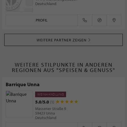
Deutschland
PROFIL
WEITERE PARTNER ZEIGEN
WEITERE STILPUNKTE IN ANDEREN
REGIONEN AUS "SPEISEN & GENUSS"
Barrique Unna
WEINHANDLUNG
5.0/5.0
(1)
Massener Straße 9
59423 Unna
Deutschland