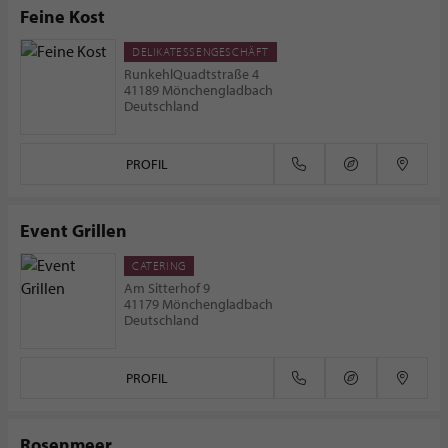
Feine Kost
DELIKATESSENGESCHÄFT
RunkehlQuadtstraße 4
41189 Mönchengladbach
Deutschland
PROFIL
Event Grillen
CATERING
Am Sitterhof 9
41179 Mönchengladbach
Deutschland
PROFIL
Rosenmeer