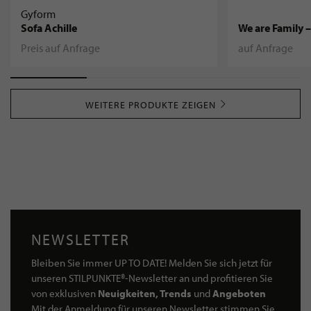
Gyform
Sofa Achille
We are Family 
Preis auf Anfrage
auf Anfrage
WEITERE PRODUKTE ZEIGEN
NEWSLETTER
Bleiben Sie immer UP TO DATE! Melden Sie sich jetzt für
unseren STILPUNKTE®-Newsletter an und profitieren Sie
von exklusiven
Neuigkeiten, Trends
und
Angeboten
Mit der Anmeldung für unseren Newsletter stimmen Sie