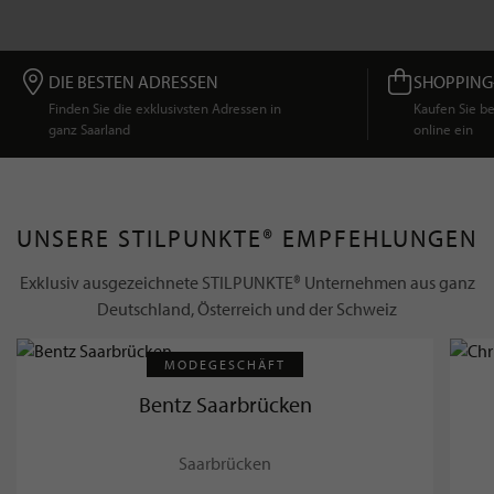
DIE BESTEN ADRESSEN
SHOPPING
Finden Sie die exklusivsten Adressen in
Kaufen Sie 
ganz Saarland
online ein
UNSERE STILPUNKTE® EMPFEHLUNGEN
Exklusiv ausgezeichnete STILPUNKTE® Unternehmen aus ganz
Deutschland, Österreich und der Schweiz
MODEGESCHÄFT
Bentz Saarbrücken
Saarbrücken