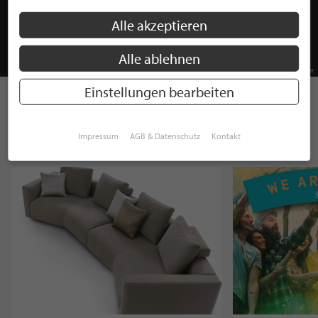
Alle akzeptieren
Alle ablehnen
Einstellungen bearbeiten
ENTDECKEN SIE INTERESSANTE
Impressum
AGB & Datenschutz
Kontakt
PRODUKTE