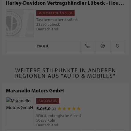
Harley-Davidson Vertragshändler Lübeck - House
Of Thunder American Bikes GmbH
MOTORRADHÄNDLER
Taschenmacherstraße 6
23556 Lübeck
Deutschland
PROFIL
WEITERE STILPUNKTE IN ANDEREN
REGIONEN AUS "AUTO & MOBILES"
Maranello Motors GmbH
AUTOHAUS
5.0/5.0
(4)
Württembergische Allee 4
50858 Köln
Deutschland