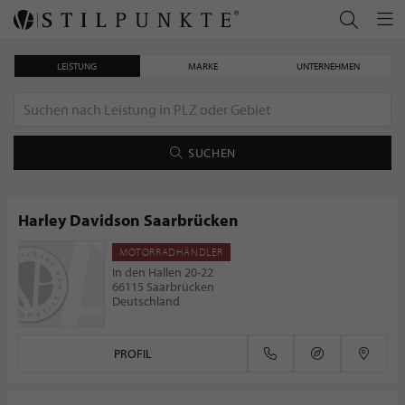
LEISTUNG
MARKE
UNTERNEHMEN
SUCHEN
Harley Davidson Saarbrücken
MOTORRADHÄNDLER
Marian Boote - ein elektrisierendes Erlebnis
In den Hallen 20-22
66115 Saarbrücken
Deutschland
PROFIL