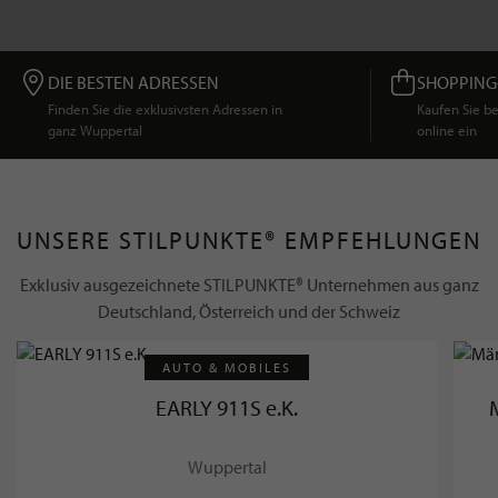
DIE BESTEN ADRESSEN
SHOPPING
Finden Sie die exklusivsten Adressen in
Kaufen Sie 
ganz Wuppertal
online ein
UNSERE STILPUNKTE® EMPFEHLUNGEN
Exklusiv ausgezeichnete STILPUNKTE® Unternehmen aus ganz
Deutschland, Österreich und der Schweiz
AUTO & MOBILES
EARLY 911S e.K.
Wuppertal