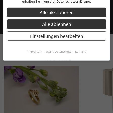
erhalten Sie in unserer Datenschutzerklärung.
Alle akzeptieren
Alle ablehnen
Einstellungen bearbeiten
ENTDECKEN SIE INTERESSANTE
Impressum
AGB & Datenschutz
Kontakt
PRODUKTE