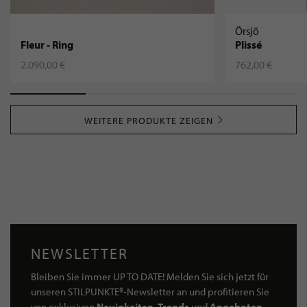
Örsjö
Fleur - Ring
Plissé
2.090,00 €
762,00 €
WEITERE PRODUKTE ZEIGEN
NEWSLETTER
Bleiben Sie immer UP TO DATE! Melden Sie sich jetzt für
unseren STILPUNKTE®-Newsletter an und profitieren Sie
von exklusiven
Neuigkeiten, Trends
und
Angeboten