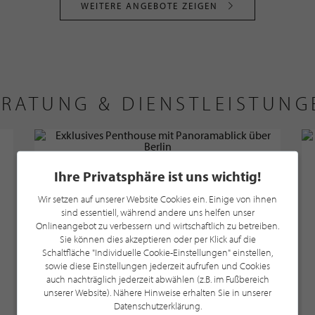
WEITERE ANGEBOTE ZEIGEN
ERATUNG & DIENSTLEISTUNG
Ihre Privatsphäre ist uns wichtig!
Wir setzen auf unserer Website Cookies ein. Einige von ihnen
sind essentiell, während andere uns helfen unser
Onlineangebot zu verbessern und wirtschaftlich zu betreiben.
Sie können dies akzeptieren oder per Klick auf die
Schaltfläche "Individuelle Cookie-Einstellungen" einstellen,
sowie diese Einstellungen jederzeit aufrufen und Cookies
auch nachträglich jederzeit abwählen (z.B. im Fußbereich
unserer Website). Nähere Hinweise erhalten Sie in unserer
Datenschutzerklärung.