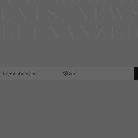
ENTS, NEW
ELLENANZEI
le Themenbereiche
Ulm