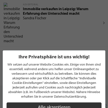
ADVERTORIAL
Immobilie verkaufen in Leipzig: Warum
Erfahrung den Unterschied macht
Sandra Fischer
ADVERTORIAL
Ihre Privatsphäre ist uns wichtig!
Immobilienmakler Leipzig – Vertrauen,
Erfahrung, persönliche Beratung
Wir setzen auf unserer Website Cookies ein. Einige von ihnen sind
Sandra Fischer
essentiell, während andere uns helfen unser Onlineangebot zu
verbessern und wirtschaftlich zu betreiben. Sie können dies
akzeptieren oder per Klick auf die Schaltfläche "Individuelle
Cookie-Einstellungen" einstellen, sowie diese Einstellungen
jederzeit aufrufen und Cookies auch nachträglich jederzeit
abwählen (z.B. im Fußbereich unserer Website). Nähere Hinweise
erhalten Sie in unserer Datenschutzerklärung.
ANGEBOTE UND EVENTS
Alle akzeptieren