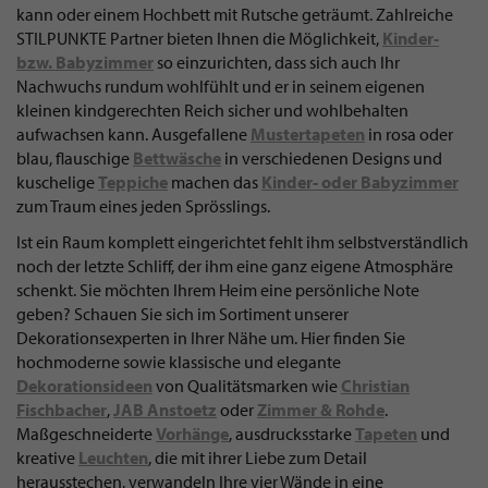
kann oder einem Hochbett mit Rutsche geträumt. Zahlreiche
STILPUNKTE Partner bieten Ihnen die Möglichkeit,
Kinder-
bzw. Babyzimmer
so einzurichten, dass sich auch Ihr
Nachwuchs rundum wohlfühlt und er in seinem eigenen
kleinen kindgerechten Reich sicher und wohlbehalten
aufwachsen kann. Ausgefallene
Mustertapeten
in rosa oder
blau, flauschige
Bettwäsche
in verschiedenen Designs und
kuschelige
Teppiche
machen das
Kinder- oder Babyzimmer
zum Traum eines jeden Sprösslings.
Ist ein Raum komplett eingerichtet fehlt ihm selbstverständlich
noch der letzte Schliff, der ihm eine ganz eigene Atmosphäre
schenkt. Sie möchten Ihrem Heim eine persönliche Note
geben? Schauen Sie sich im Sortiment unserer
Dekorationsexperten in Ihrer Nähe um. Hier finden Sie
hochmoderne sowie klassische und elegante
Dekorationsideen
von Qualitätsmarken wie
Christian
Fischbacher
,
JAB Anstoetz
oder
Zimmer & Rohde
.
Maßgeschneiderte
Vorhänge
, ausdrucksstarke
Tapeten
und
kreative
Leuchten
, die mit ihrer Liebe zum Detail
herausstechen, verwandeln Ihre vier Wände in eine