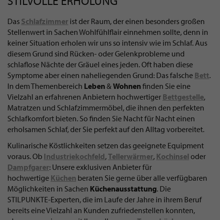
STILVOLLE ERHOLUNG
Das
Schlafzimmer
ist der Raum, der einen besonders großen
Stellenwert in Sachen Wohlfühlflair einnehmen sollte, denn in
keiner Situation erholen wir uns so intensiv wie im Schlaf. Aus
diesem Grund sind Rücken- oder Gelenkprobleme und
schlaflose Nächte der Gräuel eines jeden. Oft haben diese
Symptome aber einen naheliegenden Grund: Das falsche
Bett
.
In dem Themenbereich
Leben
&
Wohnen
finden Sie eine
Vielzahl an erfahrenen Anbietern hochwertiger
Bettgestelle
,
Matratzen und Schlafzimmermöbel, die ihnen den perfekten
Schlafkomfort bieten. So finden Sie Nacht für Nacht einen
erholsamen Schlaf, der Sie perfekt auf den Alltag vorbereitet.
Kulinarische Köstlichkeiten setzen das geeignete Equipment
voraus. Ob
Industriekochfeld
,
Tellerwärmer
,
Kochinsel
oder
Dampfgarer
: Unsere exklusiven Anbieter für
hochwertige
Küchen
beraten Sie gerne über alle verfügbaren
Möglichkeiten in Sachen
Küchenausstattung
. Die
STILPUNKTE-Experten, die im Laufe der Jahre in ihrem Beruf
bereits eine Vielzahl an Kunden zufriedenstellen konnten,