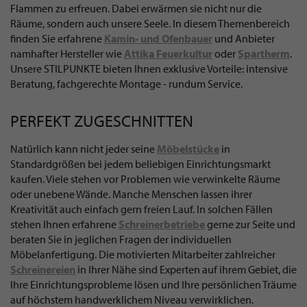
Flammen zu erfreuen. Dabei erwärmen sie nicht nur die
Räume, sondern auch unsere Seele. In diesem Themenbereich
finden Sie erfahrene
Kamin- und Ofenbauer
und Anbieter
namhafter Hersteller wie
Attika Feuerkultur
oder
Spartherm
.
Unsere STILPUNKTE bieten Ihnen exklusive Vorteile: intensive
Beratung, fachgerechte Montage - rundum Service.
PERFEKT ZUGESCHNITTEN
Natürlich kann nicht jeder seine
Möbelstücke
in
Standardgrößen bei jedem beliebigen Einrichtungsmarkt
kaufen. Viele stehen vor Problemen wie verwinkelte Räume
oder unebene Wände. Manche Menschen lassen ihrer
Kreativität auch einfach gern freien Lauf. In solchen Fällen
stehen Ihnen erfahrene
Schreinerbetriebe
gerne zur Seite und
beraten Sie in jeglichen Fragen der individuellen
Möbelanfertigung. Die motivierten Mitarbeiter zahlreicher
Schreinereien
in Ihrer Nähe sind Experten auf ihrem Gebiet, die
Ihre Einrichtungsprobleme lösen und Ihre persönlichen Träume
auf höchstem handwerklichem Niveau verwirklichen.