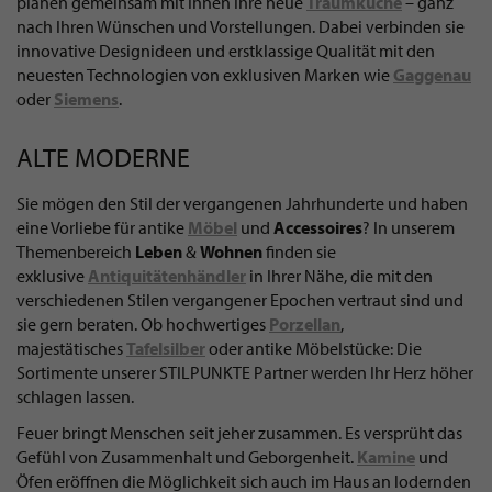
planen gemeinsam mit Ihnen Ihre neue
Traumküche
– ganz
nach Ihren Wünschen und Vorstellungen. Dabei verbinden sie
innovative Designideen und erstklassige Qualität mit den
neuesten Technologien von exklusiven Marken wie
Gaggenau
oder
Siemens
.
ALTE MODERNE
Sie mögen den Stil der vergangenen Jahrhunderte und haben
eine Vorliebe für antike
Möbel
und
Accessoires
? In unserem
Themenbereich
Leben
&
Wohnen
finden sie
exklusive
Antiquitätenhändler
in Ihrer Nähe, die mit den
verschiedenen Stilen vergangener Epochen vertraut sind und
sie gern beraten. Ob hochwertiges
Porzellan
,
majestätisches
Tafelsilber
oder antike Möbelstücke: Die
Sortimente unserer STILPUNKTE Partner werden Ihr Herz höher
schlagen lassen.
Feuer bringt Menschen seit jeher zusammen. Es versprüht das
Gefühl von Zusammenhalt und Geborgenheit.
Kamine
und
Öfen eröffnen die Möglichkeit sich auch im Haus an lodernden