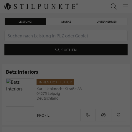
LEISTUNG
MARKE
UNTERNEHMEN
SUCHEN
Betz Interiors
INNENARCHITEKTUR
Christofle - feinste Silberware
Karl-Liebknecht-Straße 88
04275 Leipzig
Deutschland
PROFIL