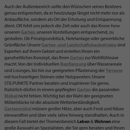
Auch der Außenbereich sollte den Wünschen seines Besitzers
genau entsprechen, da er heutzutage längst nicht mehr nur als
Anbaufläche, sondern als Ort der Erholung und Entspannung
dient. Oft fehlt uns jedoch die Zeit oder auch das Know-how
unseren
Garten
, unseren Vorstellungen entsprechend, zu
gestalten. Ob Privatgrundstück, Hotelanlage oder gewerbliche
Grünfläche: Unsere
Garten- und Landschaftsbaubetriebe
sind
Experten auf ihrem Gebiet und erstellen Ihnen ein
ganzheitliches Konzept, das Ihren
Garten
zur Wohlfühloase
macht. Von der individuellen
Bepflanzung
über Wasserareale
und Lounges, bis hin zur geeigneten Pflasterung der
Terrasse
mit hochwertigen Steinen oder Holzpanelen: Unsere
STILPUNKTE Partner beraten und inspirieren Sie gerne.
Natürlich dürfen in einem gepflegten
Garten
die passenden
Möbel
nicht fehlen. Wichtig bei der Wahl der geeigneten
Möbelstücke ist die absolute Wetterbeständigkeit.
Gartenmöbel
müssen großer Hitze, aber auch Frost und Nässe
einwandfrei und über viele Jahre hinweg standhalten. Auch in
diesem Fall bietet der Themenbereich
Leben
&
Wohnen
eine
große Auswahl an Spezialisten, die Sie gern beraten und Ihnen