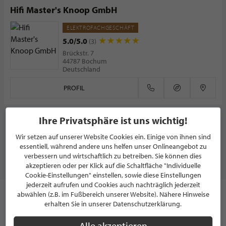
Hifi Master's Knoop GmbH
ELEKTROFACHGESCHÄFT
5.0/5.0
(3)
Brückstr. 7
44787 Bochum
Deutschland
PROFIL
Ihre Privatsphäre ist uns wichtig!
WEITERE PARTNER ZEIGEN
Wir setzen auf unserer Website Cookies ein. Einige von ihnen sind
essentiell, während andere uns helfen unser Onlineangebot zu
verbessern und wirtschaftlich zu betreiben. Sie können dies
LEBEN & WOHNEN
akzeptieren oder per Klick auf die Schaltfläche "Individuelle
Cookie-Einstellungen" einstellen, sowie diese Einstellungen
jederzeit aufrufen und Cookies auch nachträglich jederzeit
abwählen (z.B. im Fußbereich unserer Website). Nähere Hinweise
Das eigene Zuhause ist heutzutage nicht mehr nur eine reine
erhalten Sie in unserer Datenschutzerklärung.
Unterkunft. Es ist der Ort, an dem wir die Familie zu
gemütlichen Abendessen einladen und ausgiebige
Alle akzeptieren