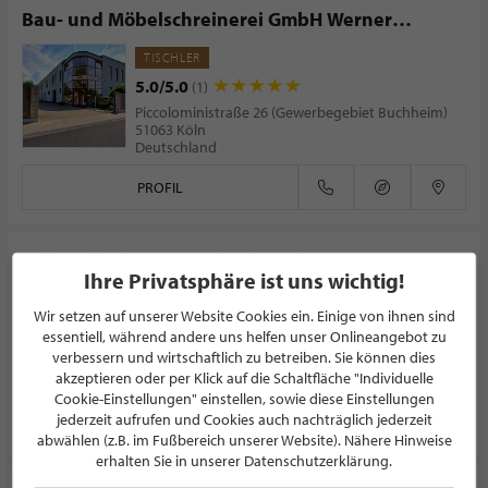
Bau- und Möbelschreinerei GmbH Werner
Friedmann
TISCHLER
5.0/5.0
(1)
Piccoloministraße 26 (Gewerbegebiet Buchheim)
51063 Köln
Deutschland
PROFIL
Holzwerkstätte Lunnebach GmbH
Ihre Privatsphäre ist uns wichtig!
EINRICHTUNGSHAUS
Wir setzen auf unserer Website Cookies ein. Einige von ihnen sind
Alemannenstraße 21
essentiell, während andere uns helfen unser Onlineangebot zu
56068 Koblenz
Deutschland
verbessern und wirtschaftlich zu betreiben. Sie können dies
akzeptieren oder per Klick auf die Schaltfläche "Individuelle
Cookie-Einstellungen" einstellen, sowie diese Einstellungen
jederzeit aufrufen und Cookies auch nachträglich jederzeit
PROFIL
abwählen (z.B. im Fußbereich unserer Website). Nähere Hinweise
erhalten Sie in unserer Datenschutzerklärung.