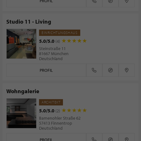
PROFIL
Studio 11 - Living
EINRICHTUNGSHAUS
5.0/5.0
(4)
Steinstraße 11
81667 München
Deutschland
PROFIL
Wohngalerie
ARCHITEKT
5.0/5.0
(2)
Bamenohler Straße 62
57413 Finnentrop
Deutschland
PROFIL