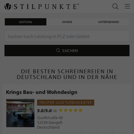
LEISTUNG
MARKE
UNTERNEHMEN
SUCHEN
DIE BESTEN SCHREINEREIEN IN
DEUTSCHLAND UND IN DER NÄHE
Krings Bau- und Wohndesign
FENSTER- UND TÜRENANBIETER
5.0/5.0
(4)
Quellstraße 40
52538 Gangelt
Deutschland