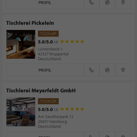
PROFIL
Tischlerei Pickelein
TISCHLER
5.0/5.0
(4)
Lüntenbeck 1
42327 Wuppertal
Deutschland
PROFIL
Tischlerei Meyerfeldt GmbH
TISCHLER
5.0/5.0
(3)
Am Sandtorpark 12
20457 Hamburg
Deutschland