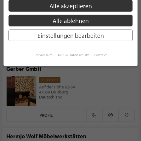
copado. GmbH & Co. KG
Alle akzeptieren
ARCHITEKT
Neubitz 8
Alle ablehnen
56244 Ötzingen
Deutschland
Einstellungen bearbeiten
PROFIL
Impressum
AGB & Datenschutz
Kontakt
Gerber GmbH
TISCHLER
Auf der Höhe 62-64
47059 Duisburg
Deutschland
PROFIL
Hermjo Wolf Möbelwerkstätten