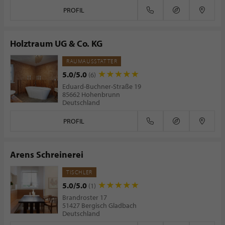
PROFIL
Holztraum UG & Co. KG
RAUMAUSSTATTER
5.0/5.0
(6)
Eduard-Buchner-Straße 19
85662 Hohenbrunn
Deutschland
PROFIL
Arens Schreinerei
TISCHLER
5.0/5.0
(1)
Brandroster 17
51427 Bergisch Gladbach
Deutschland