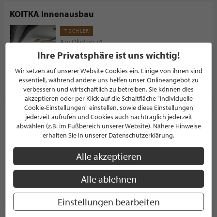
KOITKA Innenausbau
TISCHLER
Am Ökotop 74
40549 Düsseldorf
Ihre Privatsphäre ist uns wichtig!
Deutschland
Wir setzen auf unserer Website Cookies ein. Einige von ihnen sind
essentiell, während andere uns helfen unser Onlineangebot zu
PROFIL
verbessern und wirtschaftlich zu betreiben. Sie können dies
akzeptieren oder per Klick auf die Schaltfläche "Individuelle
Cookie-Einstellungen" einstellen, sowie diese Einstellungen
Arve Einrichtung
jederzeit aufrufen und Cookies auch nachträglich jederzeit
abwählen (z.B. im Fußbereich unserer Website). Nähere Hinweise
TISCHLER
erhalten Sie in unserer Datenschutzerklärung.
Levelingstraße 8
81673 München
Alle akzeptieren
Deutschland
Alle ablehnen
PROFIL
Einstellungen bearbeiten