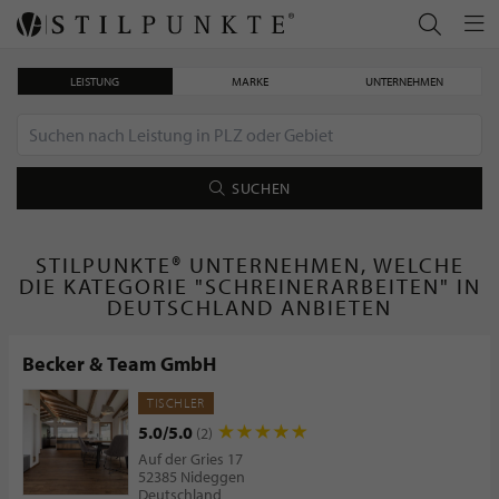
LEISTUNG
MARKE
UNTERNEHMEN
SUCHEN
STILPUNKTE® UNTERNEHMEN, WELCHE
DIE KATEGORIE "SCHREINERARBEITEN" IN
DEUTSCHLAND ANBIETEN
Becker & Team GmbH
TISCHLER
5.0/5.0
(2)
Auf der Gries 17
52385 Nideggen
Deutschland