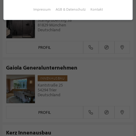
ZOTZ Bäderwerkstatt
Impressum
AGB & Datenschutz
Kontakt
BADSTUDIO
Stahlgruberring 38
81829 München
Deutschland
PROFIL
Gaiola Generalunternehmen
INNENAUSBAU
Kantstraße 25
54294 Trier
Deutschland
PROFIL
Kerz Innenausbau