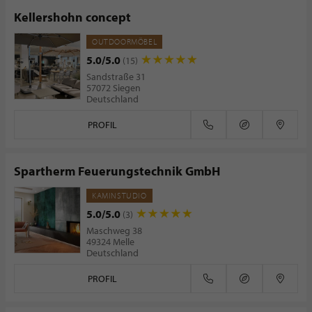
Kellershohn concept
OUTDOORMÖBEL
5.0/5.0
(15)
Sandstraße 31
57072 Siegen
Deutschland
PROFIL
Spartherm Feuerungstechnik GmbH
KAMINSTUDIO
5.0/5.0
(3)
Maschweg 38
49324 Melle
Deutschland
PROFIL