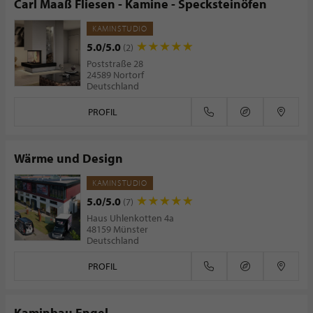
Carl Maaß Fliesen - Kamine - Specksteinöfen
KAMINSTUDIO
5.0/5.0
(2)
Poststraße 28
24589 Nortorf
Deutschland
PROFIL
Wärme und Design
KAMINSTUDIO
5.0/5.0
(7)
Haus Uhlenkotten 4a
48159 Münster
Deutschland
PROFIL
Kaminbau Engel