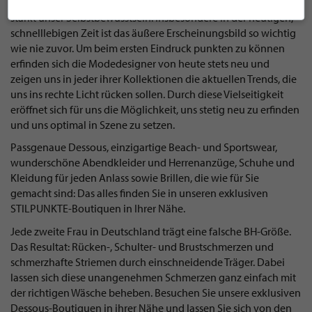
außen zu tragen. Sie lässt uns Freiraum zur Entfaltung und
stärkt unser Selbstbewusstsein. Insbesondere in der heutigen,
schnelllebigen Zeit ist das äußere Erscheinungsbild so wichtig
wie nie zuvor. Um beim ersten Eindruck punkten zu können
erfinden sich die Modedesigner von heute stets neu und
zeigen uns in jeder ihrer Kollektionen die aktuellen Trends, die
uns ins rechte Licht rücken sollen. Durch diese Vielseitigkeit
eröffnet sich für uns die Möglichkeit, uns stetig neu zu erfinden
und uns optimal in Szene zu setzen.
Passgenaue Dessous, einzigartige Beach- und Sportswear,
wunderschöne Abendkleider und Herrenanzüge, Schuhe und
Kleidung für jeden Anlass sowie Brillen, die wie für Sie
gemacht sind: Das alles finden Sie in unseren exklusiven
STILPUNKTE-Boutiquen in Ihrer Nähe.
Jede zweite Frau in Deutschland trägt eine falsche BH-Größe.
Das Resultat: Rücken-, Schulter- und Brustschmerzen und
schmerzhafte Striemen durch einschneidende Träger. Dabei
lassen sich diese unangenehmen Schmerzen ganz einfach mit
der richtigen Wäsche beheben. Besuchen Sie unsere exklusiven
Dessous-Boutiquen in ihrer Nähe und lassen Sie sich von den