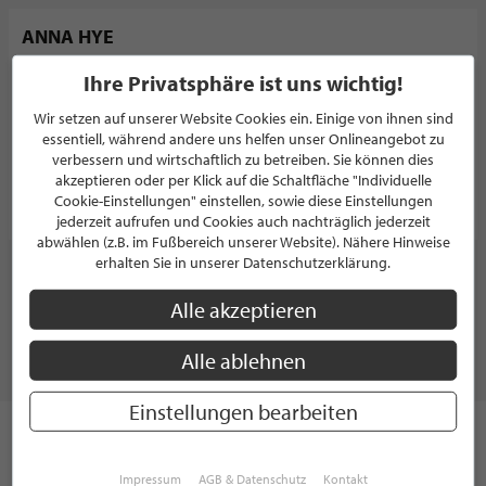
ANNA HYE
DAMENMODE
Ihre Privatsphäre ist uns wichtig!
5.0/5.0
(1)
Wir setzen auf unserer Website Cookies ein. Einige von ihnen sind
Saselbergweg 23
essentiell, während andere uns helfen unser Onlineangebot zu
22395 Hamburg
verbessern und wirtschaftlich zu betreiben. Sie können dies
Deutschland
akzeptieren oder per Klick auf die Schaltfläche "Individuelle
Cookie-Einstellungen" einstellen, sowie diese Einstellungen
PROFIL
jederzeit aufrufen und Cookies auch nachträglich jederzeit
abwählen (z.B. im Fußbereich unserer Website). Nähere Hinweise
erhalten Sie in unserer Datenschutzerklärung.
WEITERE PARTNER ZEIGEN
Alle akzeptieren
Alle ablehnen
MODE & ACCESSOIRES
Einstellungen bearbeiten
Unsere Kleidung spiegelt unseren Charakter wieder und gibt
uns die Möglichkeit einen Teil unserer Persönlichkeit nach
Impressum
AGB & Datenschutz
Kontakt