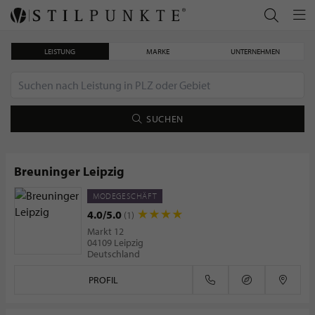
LEISTUNG
MARKE
UNTERNEHMEN
SUCHEN
Breuninger Leipzig
MODEGESCHÄFT
Sehnsucht nach Sommer: Trends & Tipps
4.0/5.0
(1)
Markt 12
04109 Leipzig
Deutschland
PROFIL