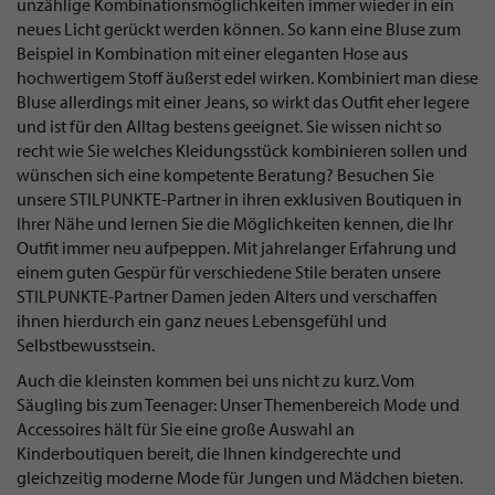
unzählige Kombinationsmöglichkeiten immer wieder in ein
neues Licht gerückt werden können. So kann eine Bluse zum
Beispiel in Kombination mit einer eleganten Hose aus
hochwertigem Stoff äußerst edel wirken. Kombiniert man diese
Bluse allerdings mit einer Jeans, so wirkt das Outfit eher legere
und ist für den Alltag bestens geeignet. Sie wissen nicht so
recht wie Sie welches Kleidungsstück kombinieren sollen und
wünschen sich eine kompetente Beratung? Besuchen Sie
unsere STILPUNKTE-Partner in ihren exklusiven Boutiquen in
Ihrer Nähe und lernen Sie die Möglichkeiten kennen, die Ihr
Outfit immer neu aufpeppen. Mit jahrelanger Erfahrung und
einem guten Gespür für verschiedene Stile beraten unsere
STILPUNKTE-Partner Damen jeden Alters und verschaffen
ihnen hierdurch ein ganz neues Lebensgefühl und
Selbstbewusstsein.
Auch die kleinsten kommen bei uns nicht zu kurz. Vom
Säugling bis zum Teenager: Unser Themenbereich Mode und
Accessoires hält für Sie eine große Auswahl an
Kinderboutiquen bereit, die Ihnen kindgerechte und
gleichzeitig moderne Mode für Jungen und Mädchen bieten.