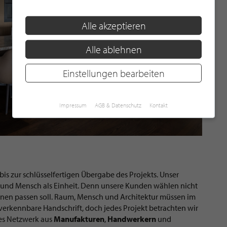
Alle akzeptieren
Alle ablehnen
Einstellungen bearbeiten
Impressum
AGB & Datenschutz
Kontakt
is zur schlüsselfertigen Übergabe des Projekts. Unser
um und Mensch als Einheit. Denn unsere Kunden wählen nicht
hnen passen soll. Raum, Mensch und Architektur müssen im
verkennbare Handschrift, doch jedes Projekt betrachten wir
nes Netzwerk aus
Manufakturen
,
Handwerkern
und