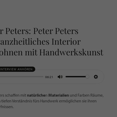
 Peters: Peter Peters
anzheitliches Interior
 Wohnen mit Handwerkskunst
 INTERVIEW ANHÖREN
06:21
MUTE
SETTING
ers schaffen mit
natürliche
n
Materialien
und Farben Räume,
m tiefen Verständnis fürs Handwerk ermöglichen sie ihren
fnissen.