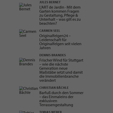
JULES BERNET
L’ART de Jardin · Mit dem
Garten kommen Fragen
zu Gestaltung, Pflege &
Unterhalt – was gilt es zu
beachten?
CARMEN SEEL
Originalfelgen24 –
Leidenschaft für
Originalfelgen seit vielen
Jahren
DENNIS BRANDES
Frischer Wind für Stuttgart
– wie die nächste
Generation neue
Maßstäbe setzt und damit
die Immobilienbranche
verändert
CHRISTIAN BÄCHLE
Barfuß durch den Sommer
– das Einmaleins der
exklusiven
Terrassengestaltung
TOBIAS WEBER