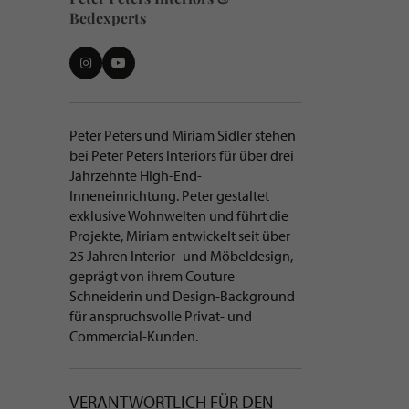
Bedexperts
KURZBESCHREIBUNG ÜBER
Peter Peters und Miriam Sidler stehen
bei Peter Peters Interiors für über drei
MIRIAM SIDLER UND PETER
Jahrzehnte High-End-
PETERS
Inneneinrichtung. Peter gestaltet
exklusive Wohnwelten und führt die
Projekte, Miriam entwickelt seit über
25 Jahren Interior- und Möbeldesign,
geprägt von ihrem Couture
Schneiderin und Design-Background
für anspruchsvolle Privat- und
Commercial-Kunden.
VERANTWORTLICH FÜR DEN