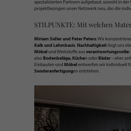
spezialisierten Partnern aufgebaut, sowohl in der
projektbezogen unser Netzwerk neu, das die indi
STILPUNKTE: Mit welchen Materi
Miriam Sidler und Peter Peters
: Wir konzentrier
Kalk und Lehmbasis
.
Nachhaltigkeit
liegt uns eb
Möbel
und Werkstoffe aus
verantwortungsvolle
r
also
Bodenbeläge,
Küche
n oder
Bäder
– eher zeit
Einbauten und
Möbel
entwerfen wir individuell f
Sonderanfertigung
en entstehen.