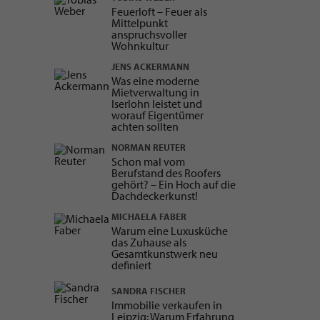
Feuerloft – Feuer als
Mittelpunkt
anspruchsvoller
Wohnkultur
JENS ACKERMANN
Was eine moderne
Mietverwaltung in
Iserlohn leistet und
worauf Eigentümer
achten sollten
NORMAN REUTER
Schon mal vom
Berufstand des Roofers
gehört? – Ein Hoch auf die
Dachdeckerkunst!
MICHAELA FABER
Warum eine Luxusküche
das Zuhause als
Gesamtkunstwerk neu
definiert
SANDRA FISCHER
Immobilie verkaufen in
Leipzig: Warum Erfahrung