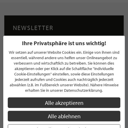
NEWSLETTER
Bleiben Sie immer UP TO DATE! Melden Sie sich jetzt für
Ihre Privatsphäre ist uns wichtig!
unseren STILPUNKTE®-Newsletter an und profitieren Sie
von exklusiven
Neuigkeiten, Trends
und
Angeboten
Wir setzen auf unserer Website Cookies ein. Einige von ihnen sind
Mit der Anmeldung für unseren Newsletter stimmen Sie
essentiell, während andere uns helfen unser Onlineangebot zu
unseren
Datenschutzbestimmungen
zu. Eine
Abmeldung
verbessern und wirtschaftlich zu betreiben. Sie können dies
akzeptieren oder per Klick auf die Schaltfläche "Individuelle
ist jederzeit möglich.
Cookie-Einstellungen" einstellen, sowie diese Einstellungen
jederzeit aufrufen und Cookies auch nachträglich jederzeit
abwählen (z.B. im Fußbereich unserer Website). Nähere Hinweise
erhalten Sie in unserer Datenschutzerklärung.
Alle akzeptieren
ANMELDEN
Mit der Anmeldung an unserem Newsletter stimmen Sie unseren
Alle ablehnen
Datenschutzbestimmungen
zu. Eine
Abmeldung
ist jederzeit möglich.