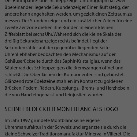
Der Rattrapante- oder Schleppzeiger Chronograph hat zwei
übereinander liegende Sekundenzeiger. Einer läuft stetig, der
andere kann angehalten werden, um gezielt einen Zeitraum zu
messen. Der Stundenzeiger und ein zusätzlicher Zeiger für eine
zweite Zeitzone drehen ihre Runden in einem kleinen
Zifferblatt bei sechs Uhr. Während sich die kleine Skala der
dreißig Sekundenanzeige rechts befindet, liegt der
Sekundenzähler auf der gegenüber liegenden Seite.
Uhrenliebhaber beobachten den Mechanismus auf der
Gehäuserückseite durch das Saphir-Kristallglas, wenn das
Säulenrad des Schleppzeigers die Bremszangen öffnet und
schließt. Die Oberflächen der Komponenten sind gebürstet.
Glänzend rote Edelsteine strahlen im Kontrast zu goldenen
Brücken, Federn, Rädern, Kupplungs,- Brems- und Herzhebeln,
die von Hand eingepasst und feinjustiert wurden.
SCHNEEBEDECKTER MONT BLANC ALS LOGO
Im Jahr 1997 gründete Montblanc seine eigene
Uhrenmanufaktur in der Schweiz und ergänzte sie durch die
kleine Schweizer Traditionsmanufaktur Minerva in Villeret. Die