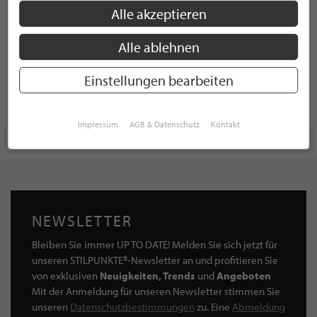
Alle akzeptieren
Alle ablehnen
Einstellungen bearbeiten
Impressum
AGB & Datenschutz
Kontakt
NEWSLETTER
Bleiben Sie immer UP TO DATE! Melden Sie sich jetzt für
unseren STILPUNKTE®-Newsletter an und profitieren Sie
von exklusiven
Neuigkeiten, Trends
und
Angeboten
Mit der Anmeldung für unseren Newsletter stimmen Sie
unseren
Datenschutzbestimmungen
zu. Eine
Abmeldung