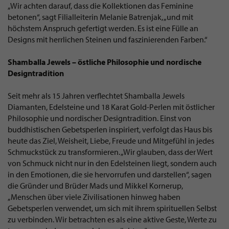
„Wir achten darauf, dass die Kollektionen das Feminine
betonen“, sagt Filialleiterin Melanie Batrenjak, „und mit
höchstem Anspruch gefertigt werden. Es ist eine Fülle an
Designs mit herrlichen Steinen und faszinierenden Farben.“
Shamballa Jewels – östliche Philosophie und nordische
Designtradition
Seit mehr als 15 Jahren verflechtet Shamballa Jewels
Diamanten, Edelsteine und 18 Karat Gold-Perlen mit östlicher
Philosophie und nordischer Designtradition. Einst von
buddhistischen Gebetsperlen inspiriert, verfolgt das Haus bis
heute das Ziel, Weisheit, Liebe, Freude und Mitgefühl in jedes
Schmuckstück zu transformieren. „Wir glauben, dass der Wert
von Schmuck nicht nur in den Edelsteinen liegt, sondern auch
in den Emotionen, die sie hervorrufen und darstellen“, sagen
die Gründer und Brüder Mads und Mikkel Kornerup,
„Menschen über viele Zivilisationen hinweg haben
Gebetsperlen verwendet, um sich mit ihrem spirituellen Selbst
zu verbinden. Wir betrachten es als eine aktive Geste, Werte zu