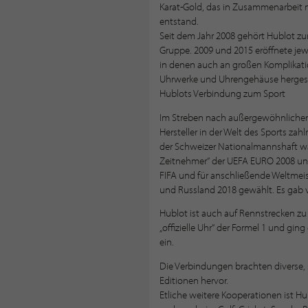
Karat-Gold, das in Zusammenarbeit m
entstand.
Seit dem Jahr 2008 gehört Hublot zu
Gruppe. 2009 und 2015 eröffnete je
in denen auch an großen Komplikatio
Uhrwerke und Uhrengehäuse hergest
Hublots Verbindung zum Sport
Im Streben nach außergewöhnlichen
Hersteller in der Welt des Sports zahl
der Schweizer Nationalmannshaft war 
Zeitnehmer“ der UEFA EURO 2008 und 
FIFA und für anschließende Weltmeist
und Russland 2018 gewählt. Es gab 
Hublot ist auch auf Rennstrecken zu 
„offizielle Uhr“ der Formel 1 und ging
ein.
Die Verbindungen brachten diverse, 
Editionen hervor.
Etliche weitere Kooperationen ist H