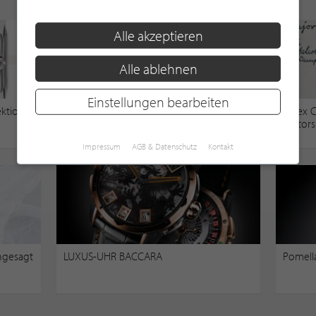
Alle akzeptieren
Alle ablehnen
Einstellungen bearbeiten
ektion
Shamballa Jewels - eine Schatzkiste voller
Rolex 
Farben präsentiert von Gadoro Stilreich
Motors
Impressum
AGB & Datenschutz
Kontakt
ngesagt
LUXUS-UHR BACCARA
Pomell