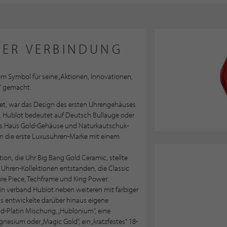
DER VERBINDUNG
nem Symbol für seine „Aktionen, Innovationen,
“ gemacht.
det, war das Design des ersten Uhrengehäuses
t. Hublot bedeutet auf Deutsch Bullauge oder
 das Haus Gold-Gehäuse und Naturkautschuk-
en die erste Luxusuhren-Marke mit einem
ion, die Uhr Big Bang Gold Ceramic, stellte
f Uhren-Kollektionen entstanden, die Classic
ure Piece, Techframe und King Power.
tin verband Hublot neben weiteren mit farbiger
s entwickelte darüber hinaus eigene
ld-Platin Mischung, „Hublonium“, eine
ium oder „Magic Gold“, ein „kratzfestes“ 18-