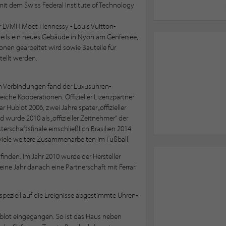
it dem Swiss Federal Institute of Technology
r LVMH Moët Hennessy - Louis Vuitton-
weils ein neues Gebäude in Nyon am Genfersee,
nen gearbeitet wird sowie Bauteile für
ellt werden.
 Verbindungen fand der Luxusuhren-
reiche Kooperationen. Offizieller Lizenzpartner
Hublot 2006, zwei Jahre später „offizieller
wurde 2010 als „offizieller Zeitnehmer“ der
erschaftsfinale einschließlich Brasilien 2014
viele weitere Zusammenarbeiten im Fußball.
finden. Im Jahr 2010 wurde der Hersteller
 eine Jahr danach eine Partnerschaft mit Ferrari
speziell auf die Ereignisse abgestimmte Uhren-
ublot eingegangen. So ist das Haus neben