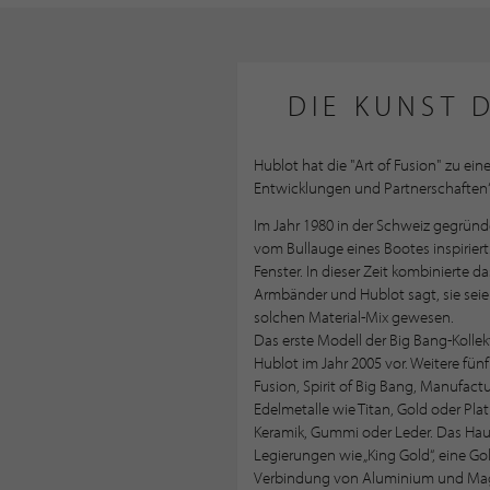
DIE KUNST 
Hublot hat die "Art of Fusion" zu ei
Entwicklungen und Partnerschaften
Im Jahr 1980 in der Schweiz gegrün
vom Bullauge eines Bootes inspirier
Fenster. In dieser Zeit kombinierte
Armbänder und Hublot sagt, sie sei
solchen Material-Mix gewesen.
Das erste Modell der Big Bang-Kollekt
Hublot im Jahr 2005 vor. Weitere fün
Fusion, Spirit of Big Bang, Manufact
Edelmetalle wie Titan, Gold oder Pla
Keramik, Gummi oder Leder. Das Hau
Legierungen wie „King Gold“, eine Go
Verbindung von Aluminium und Magnes