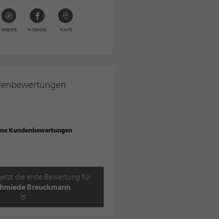
WEBSITE
FACEBOOK
ROUTE
denbewertungen
ine Kundenbewertungen
jetzt die erste Bewertung für
chmiede Breuckmann