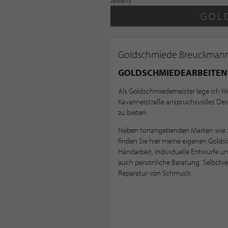
GOL
Goldschmiede Breuckman
GOLDSCHMIEDEARBEITEN
Als Goldschmiedemeister lege ich Wer
Kavarinerstraße anspruchsvolles Des
zu bieten.
Neben tonangebenden Marken wie Swiv
finden Sie hier meine eigenen Golds
Handarbeit, individuelle Entwürfe 
auch persönliche Beratung. Selbstve
Reparatur von Schmuck.