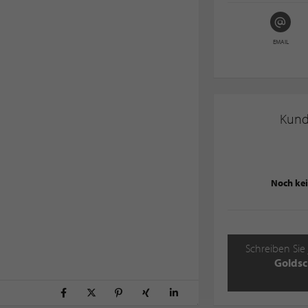
EMAIL
Kun
Noch ke
Schreiben Sie 
Golds