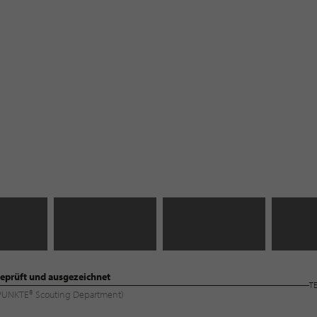
eprüft und ausgezeichnet
T
ILPUNKTE® Scouting Department)