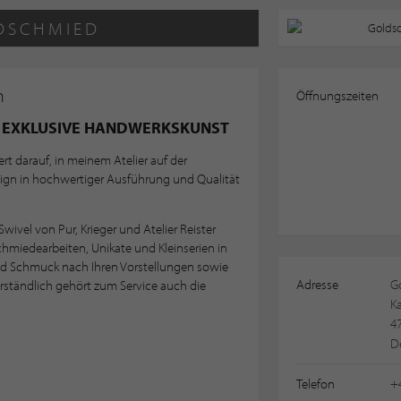
DSCHMIED
n
Öffnungszeiten
 EXKLUSIVE HANDWERKSKUNST
t darauf, in meinem Atelier auf der
ign in hochwertiger Ausführung und Qualität
el von Pur, Krieger und Atelier Reister
chmiedearbeiten, Unikate und Kleinserien in
und Schmuck nach Ihren Vorstellungen sowie
Adresse
G
rständlich gehört zum Service auch die
Ka
4
D
Telefon
+