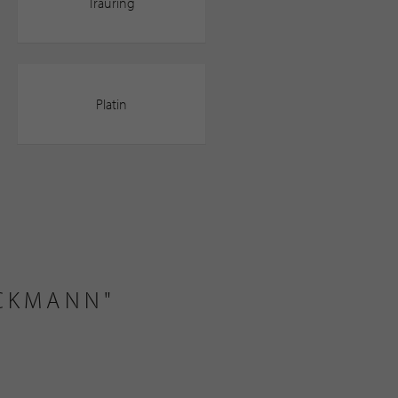
Trauring
Platin
CKMANN"