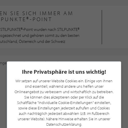
EN SIE SICH IMMER AM
LPUNKTE®-POINT
STILPUNKTE®-Point wurden nach STILPUNKTE®
ausgezeichnet und gehören somit zu den besten
utschland, Österreich und der Schweiz
ungen
an, um diese Karte sehen zu können.
Ihre Privatsphäre ist uns wichtig!
Wir setzen auf unserer Website Cookies ein. Einige von ihnen
sind essentiell, während andere uns helfen unser
Onlineangebot zu verbessern und wirtschaftlich zu betreiben.
Sie können dies akzeptieren oder per Klick auf die
Schaltfläche "Individuelle Cookie-Einstellungen" einstellen,
sowie diese Einstellungen jederzeit aufrufen und Cookies
auch nachträglich jederzeit abwählen (z.B. im Fußbereich
unserer Website). Nähere Hinweise erhalten Sie in unserer
Datenschutzerklärung.