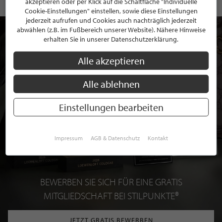
akzeptieren oder per Klick auf die Schaltfläche "Individuelle
Cookie-Einstellungen" einstellen, sowie diese Einstellungen
jederzeit aufrufen und Cookies auch nachträglich jederzeit
abwählen (z.B. im Fußbereich unserer Website). Nähere Hinweise
erhalten Sie in unserer Datenschutzerklärung.
Alle akzeptieren
Alle ablehnen
Einstellungen bearbeiten
Impressum
AGB & Datenschutz
Kontakt
BEWERBEN SIE SICH FÜR EINE GRATIS
MITGLIEDSCHAFT BEI STILPUNKTE®
JETZT GRATIS BEWERBEN