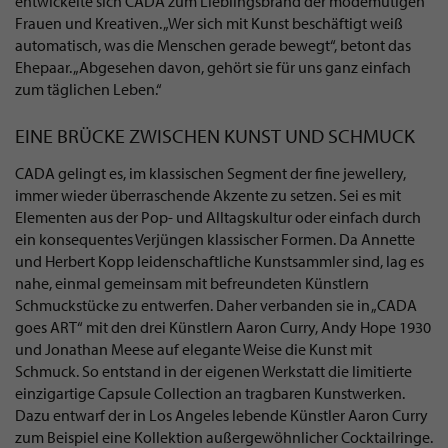
entwickelte sich CADA zum Lieblingsbrand der modemutigen
Frauen und Kreativen. „Wer sich mit Kunst beschäftigt weiß
automatisch, was die Menschen gerade bewegt“, betont das
Ehepaar. „Abgesehen davon, gehört sie für uns ganz einfach
zum täglichen Leben.“
EINE BRÜCKE ZWISCHEN KUNST UND SCHMUCK
CADA gelingt es, im klassischen Segment der fine jewellery,
immer wieder überraschende Akzente zu setzen. Sei es mit
Elementen aus der Pop- und Alltagskultur oder einfach durch
ein konsequentes Verjüngen klassischer Formen. Da Annette
und Herbert Kopp leidenschaftliche Kunstsammler sind, lag es
nahe, einmal gemeinsam mit befreundeten Künstlern
Schmuckstücke zu entwerfen. Daher verbanden sie in „CADA
goes ART“ mit den drei Künstlern Aaron Curry, Andy Hope 1930
und Jonathan Meese auf elegante Weise die Kunst mit
Schmuck. So entstand in der eigenen Werkstatt die limitierte
einzigartige Capsule Collection an tragbaren Kunstwerken.
Dazu entwarf der in Los Angeles lebende Künstler Aaron Curry
zum Beispiel eine Kollektion außergewöhnlicher Cocktailringe.