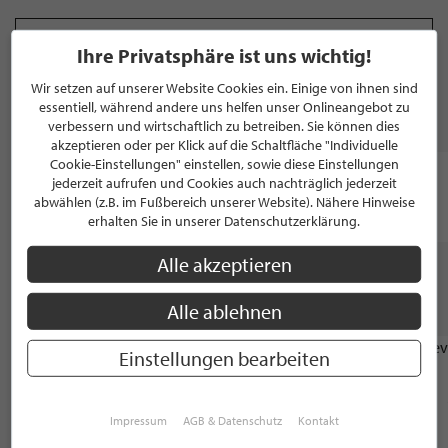
WEITERE KATEGORIEN ANZEIGEN
Ihre Privatsphäre ist uns wichtig!
Wir setzen auf unserer Website Cookies ein. Einige von ihnen sind
essentiell, während andere uns helfen unser Onlineangebot zu
MARKEN
verbessern und wirtschaftlich zu betreiben. Sie können dies
akzeptieren oder per Klick auf die Schaltfläche "Individuelle
Cookie-Einstellungen" einstellen, sowie diese Einstellungen
jederzeit aufrufen und Cookies auch nachträglich jederzeit
abwählen (z.B. im Fußbereich unserer Website). Nähere Hinweise
erhalten Sie in unserer Datenschutzerklärung.
Alle akzeptieren
WEITERE STILPUNKTE GANZ IN DER NÄHE
VON "JOACHIM RECHTSTEINER"
Alle ablehnen
Einstellungen bearbeiten
IMMOBILIENMAKLER
IMMOBILIEN SCHMIDe
Impressum
AGB & Datenschutz
Kontakt