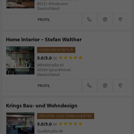
85521 Ottobrunn
Deutschland
PROFIL
Home Interior – Stefan Walther
INNENARCHITEKTUR
5.0/5.0
(3)
Mittelstraße 45
45549 Sprockhövel
Deutschland
PROFIL
Krings Bau- und Wohndesign
FENSTER- UND TÜRENANBIETER
5.0/5.0
(4)
Quellstraße 40