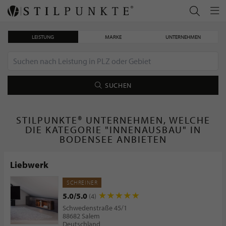
LEISTUNG
MARKE
UNTERNEHMEN
SUCHEN
STILPUNKTE® UNTERNEHMEN, WELCHE
DIE KATEGORIE "INNENAUSBAU" IN
BODENSEE ANBIETEN
Liebwerk
SCHREINER
5.0/5.0
(4)
Schwedenstraße 45/1
88682 Salem
Deutschland