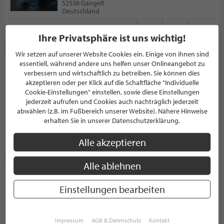
52538 Gangelt
Deutschland
PROFIL
Ihre Privatsphäre ist uns wichtig!
Wir setzen auf unserer Website Cookies ein. Einige von ihnen sind
Parga Wohnkonzept GmbH
essentiell, während andere uns helfen unser Onlineangebot zu
verbessern und wirtschaftlich zu betreiben. Sie können dies
WOHNACCESSOIRE
akzeptieren oder per Klick auf die Schaltfläche "Individuelle
Cookie-Einstellungen" einstellen, sowie diese Einstellungen
5.0/5.0
(1)
jederzeit aufrufen und Cookies auch nachträglich jederzeit
Kirchweg 6A
abwählen (z.B. im Fußbereich unserer Website). Nähere Hinweise
38104 Braunschweig
erhalten Sie in unserer Datenschutzerklärung.
Deutschland
PROFIL
Alle akzeptieren
Alle ablehnen
Tischlerwerkstatt Franz Knoche GmbH
Einstellungen bearbeiten
TISCHLER
5.0/5.0
(3)
Kruppstraße 44
Impressum
AGB & Datenschutz
Kontakt