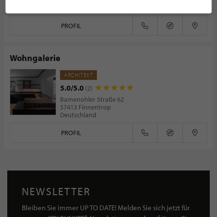
42489 Wülfrath
Deutschland
PROFIL
Wohngalerie
ARCHITEKT
5.0/5.0
(2)
Bamenohler Straße 62
57413 Finnentrop
Deutschland
PROFIL
NEWSLETTER
Bleiben Sie immer UP TO DATE! Melden Sie sich jetzt für