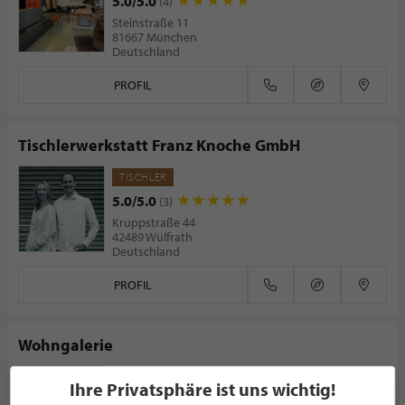
5.0/5.0
(4)
Steinstraße 11
81667 München
Deutschland
PROFIL
Tischlerwerkstatt Franz Knoche GmbH
TISCHLER
5.0/5.0
(3)
Kruppstraße 44
42489 Wülfrath
Deutschland
PROFIL
Wohngalerie
ARCHITEKT
Ihre Privatsphäre ist uns wichtig!
5.0/5.0
(2)