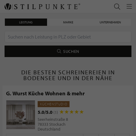
LEISTUNG
MARKE
UNTERNEHMEN
SUCHEN
DIE BESTEN SCHREINEREIEN IN
BODENSEE UND IN DER NÄHE
G. Wurst Küche Wohnen & mehr
KÜCHENSTUDIO
5.0/5.0
(1)
Seerheinstraße 8
78333 Stockach
Deutschland