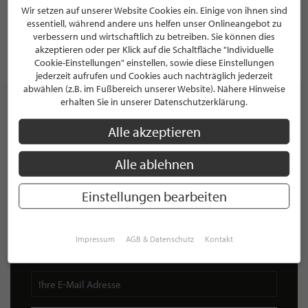
Wir setzen auf unserer Website Cookies ein. Einige von ihnen sind
Bamenohler Straße 62
essentiell, während andere uns helfen unser Onlineangebot zu
57413 Finnentrop
Deutschland
verbessern und wirtschaftlich zu betreiben. Sie können dies
akzeptieren oder per Klick auf die Schaltfläche "Individuelle
PROFIL
Cookie-Einstellungen" einstellen, sowie diese Einstellungen
jederzeit aufrufen und Cookies auch nachträglich jederzeit
abwählen (z.B. im Fußbereich unserer Website). Nähere Hinweise
erhalten Sie in unserer Datenschutzerklärung.
Alle akzeptieren
NEWSLETTER
Alle ablehnen
Bleiben Sie immer UP TO DATE! Melden Sie sich jetzt für
unseren STILPUNKTE®-Newsletter an und profitieren Sie
Einstellungen bearbeiten
von exklusiven
Neuigkeiten, Trends
und
Angeboten
Mit der Anmeldung für unseren Newsletter stimmen Sie
unseren
Datenschutzbestimmungen
zu. Eine
Abmeldung
Impressum
AGB & Datenschutz
Kontakt
ist jederzeit möglich.