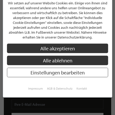
Wir setzen auf unserer Website Cookies ein. Einige von ihnen sind
Nordring 71
44787 Bochum
essentiell, während andere uns helfen unser Onlineangebot zu
Deutschland
verbessern und wirtschaftlich zu betreiben. Sie können dies
akzeptieren oder per Klick auf die Schaltfläche "Individuelle
PROFIL
Cookie-Einstellungen" einstellen, sowie diese Einstellungen
jederzeit aufrufen und Cookies auch nachträglich jederzeit
abwählen (z.B. im Fußbereich unserer Website). Nähere Hinweise
erhalten Sie in unserer Datenschutzerklärung.
Alle akzeptieren
NEWSLETTER
Alle ablehnen
Bleiben Sie immer UP TO DATE! Melden Sie sich jetzt für
unseren STILPUNKTE®-Newsletter an und profitieren Sie
Einstellungen bearbeiten
von exklusiven
Neuigkeiten, Trends
und
Angeboten
Mit der Anmeldung für unseren Newsletter stimmen Sie
unseren
Datenschutzbestimmungen
zu. Eine
Abmeldung
ist jederzeit möglich.
Impressum
AGB & Datenschutz
Kontakt