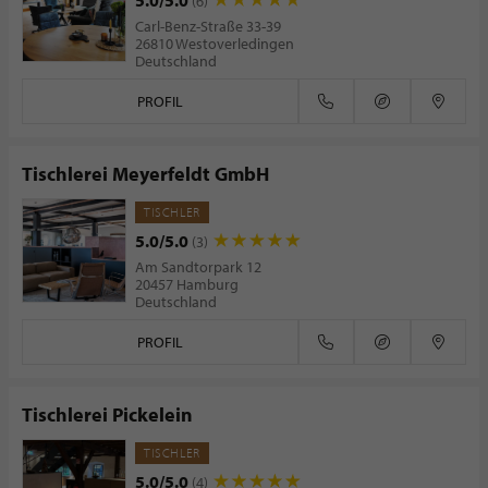
5.0/5.0
(6)
Carl-Benz-Straße 33-39
26810 Westoverledingen
Deutschland
PROFIL
Tischlerei Meyerfeldt GmbH
TISCHLER
5.0/5.0
(3)
Am Sandtorpark 12
20457 Hamburg
Deutschland
PROFIL
Tischlerei Pickelein
TISCHLER
5.0/5.0
(4)