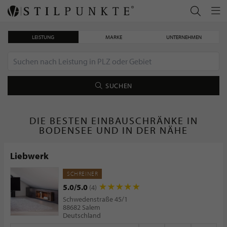
LEISTUNG
MARKE
UNTERNEHMEN
SUCHEN
DIE BESTEN EINBAUSCHRÄNKE IN
BODENSEE UND IN DER NÄHE
Liebwerk
SCHREINER
5.0/5.0
(4)
Schwedenstraße 45/1
88682 Salem
Deutschland