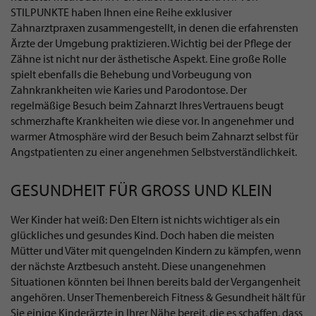
STILPUNKTE haben Ihnen eine Reihe exklusiver
Zahnarztpraxen zusammengestellt, in denen die erfahrensten
Ärzte der Umgebung praktizieren. Wichtig bei der Pflege der
Zähne ist nicht nur der ästhetische Aspekt. Eine große Rolle
spielt ebenfalls die Behebung und Vorbeugung von
Zahnkrankheiten wie Karies und Parodontose. Der
regelmäßige Besuch beim Zahnarzt Ihres Vertrauens beugt
schmerzhafte Krankheiten wie diese vor. In angenehmer und
warmer Atmosphäre wird der Besuch beim Zahnarzt selbst für
Angstpatienten zu einer angenehmen Selbstverständlichkeit.
GESUNDHEIT FÜR GROSS UND KLEIN
Wer Kinder hat weiß: Den Eltern ist nichts wichtiger als ein
glückliches und gesundes Kind. Doch haben die meisten
Mütter und Väter mit quengelnden Kindern zu kämpfen, wenn
der nächste Arztbesuch ansteht. Diese unangenehmen
Situationen könnten bei Ihnen bereits bald der Vergangenheit
angehören. Unser Themenbereich Fitness & Gesundheit hält für
Sie einige Kinderärzte in Ihrer Nähe bereit, die es schaffen, dass