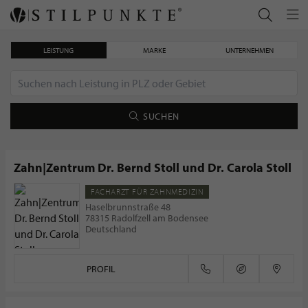
LEISTUNG
MARKE
UNTERNEHMEN
SUCHEN
Zahn|Zentrum Dr. Bernd Stoll und Dr. Carola Stoll
FACHARZT FÜR ZAHNMEDIZIN
das stylishe YOLO-Board!
Haselbrunnstraße 48
78315 Radolfzell am Bodensee
Deutschland
PROFIL