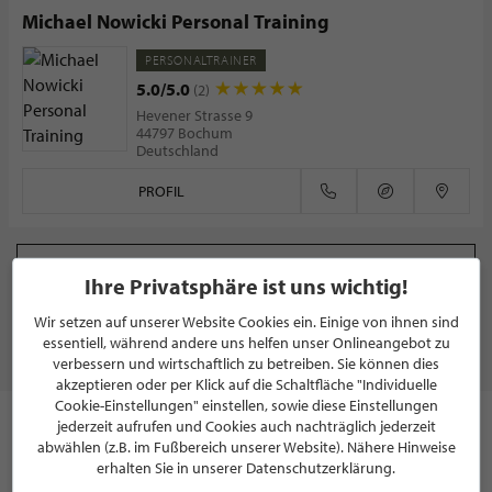
Michael Nowicki Personal Training
PERSONALTRAINER
5.0/5.0
(2)
Hevener Strasse 9
44797 Bochum
Deutschland
PROFIL
WEITERE PARTNER ZEIGEN
Ihre Privatsphäre ist uns wichtig!
Wir setzen auf unserer Website Cookies ein. Einige von ihnen sind
essentiell, während andere uns helfen unser Onlineangebot zu
FITNESS & GESUNDHEIT
verbessern und wirtschaftlich zu betreiben. Sie können dies
akzeptieren oder per Klick auf die Schaltfläche "Individuelle
Cookie-Einstellungen" einstellen, sowie diese Einstellungen
jederzeit aufrufen und Cookies auch nachträglich jederzeit
Der Alltag verlangt uns einiges ab. Aus diesem Grund ist es
abwählen (z.B. im Fußbereich unserer Website). Nähere Hinweise
besonders wichtig, dass wir unsere Gesundheit nicht
erhalten Sie in unserer Datenschutzerklärung.
vernachlässigen und öfter etwas für unser Wohlbefinden tun.