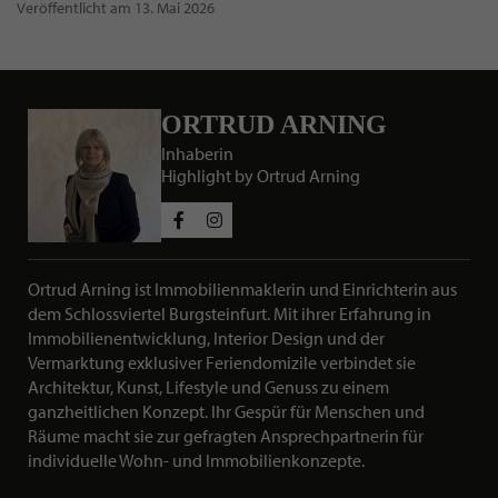
Veröffentlicht am 13. Mai 2026
ORTRUD ARNING
Inhaberin
Highlight by Ortrud Arning
Social Media Profile
Ortrud Arning ist Immobilienmaklerin und Einrichterin aus
dem Schlossviertel Burgsteinfurt. Mit ihrer Erfahrung in
KURZBESCHREIBUNG ÜBER ORTRU
Immobilienentwicklung, Interior Design und der
Vermarktung exklusiver Feriendomizile verbindet sie
Architektur, Kunst, Lifestyle und Genuss zu einem
ganzheitlichen Konzept. Ihr Gespür für Menschen und
Räume macht sie zur gefragten Ansprechpartnerin für
individuelle Wohn- und Immobilienkonzepte.