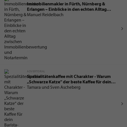
Immobilienmakler in Fürth, Nürnberg &
Erlangen – Einblicke in den echten Alltag
zwischen Immobilienbewertung und
Manuel Reidelbach
Notartermin
ADVERTORIAL
Spezialitätenkaffee mit Charakter - Warum
„Schwarze Katze“ der beste Kaffee für dein
Barista-Erlebnis zu Hause ist
Tamara und Sven Ascheberg