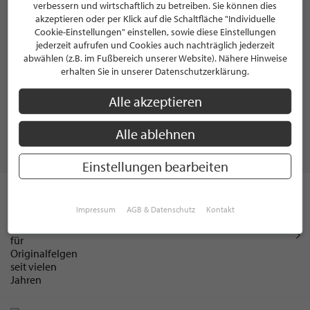
verbessern und wirtschaftlich zu betreiben. Sie können dies
akzeptieren oder per Klick auf die Schaltfläche "Individuelle
Cookie-Einstellungen" einstellen, sowie diese Einstellungen
jederzeit aufrufen und Cookies auch nachträglich jederzeit
Zum Newsletter anmelden
abwählen (z.B. im Fußbereich unserer Website). Nähere Hinweise
erhalten Sie in unserer Datenschutzerklärung.
ABSENDEN
Alle akzeptieren
Alle ablehnen
WEITERE INTERVIEWS
Einstellungen bearbeiten
ADVERTORIAL
Originalfelgen24 – Leidenschaft für
Impressum
AGB & Datenschutz
Kontakt
Originalfelgen seit vielen Jahren
Carmen Seel