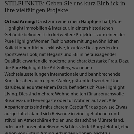
STILPUNKTE: Geben Sie uns kurz Einblick in
Ihre vielfältigen Projekte
Ortrud Arning:
Da ist zum einen mein Hauptgeschäft, Pure
Highlight Immobilien & Interieur. In einem historischen
Gebäude befinden sich drei weitere Projekte – zum einen der
Pure Highlight Women Fashionstore mit ungewöhnlichen
Kollektionen. Kleine, exklusive, luxuriöse Designserien im
sportswear Look, mit Eleganz und Stil in herausragender
Qualität, erwarten die moderne und charakterstarke Frau. Dazu
die Pure Highlight The Art Gallery, wo neben
Wechselausstellungen internationale und bahnbrechende
Künstler, aber auch eigene Werke, präsentiert werden. Und
darüber, alles unter einem Dach, befindet sich Pure Highlight
Living. Dies sind mehrere Wohneinheiten für anspruchsvolle
Business- und Feriengäste oder für Wohnen auf Zeit. Alle
Appartements sind mit sicherem Gespür für das gewisse Etwas
ausgestaltet, damit sich Reisende in einer gehobenen und
stilvollen Atmosphäre erholen und das schöne Münsterland,
oder auch unser hinreißendes Schlossviertel Burgsteinfurt, eine
Vision von Ortrud Arning, erkunden können. Nicht zu