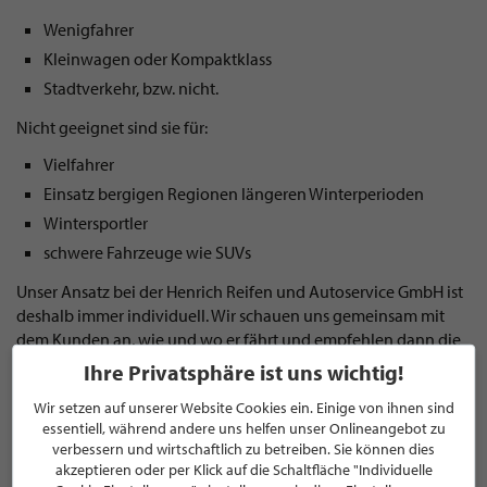
Wenigfahrer
Kleinwagen oder Kompaktklass
Stadtverkehr, bzw. nicht.
Nicht geeignet sind sie für:
Vielfahrer
Einsatz bergigen Regionen längeren Winterperioden
Wintersportler
schwere Fahrzeuge wie SUVs
Unser Ansatz bei der Henrich Reifen und Autoservice GmbH ist
deshalb immer individuell. Wir schauen uns gemeinsam mit
dem Kunden an, wie und wo er fährt und empfehlen dann die
passende Lösung. Denn für uns gilt immer: Der richtige Reifen
Ihre Privatsphäre ist uns wichtig!
ist keine Preisfrage, sondern eine Frage von Sicherheit und
Wir setzen auf unserer Website Cookies ein. Einige von ihnen sind
Vertrauen.
essentiell, während andere uns helfen unser Onlineangebot zu
von Christina Brinkmann
verbessern und wirtschaftlich zu betreiben. Sie können dies
akzeptieren oder per Klick auf die Schaltfläche "Individuelle
Veröffentlicht am 15. April 2026