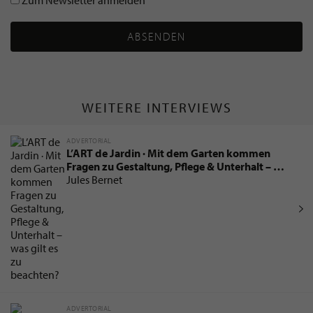
Zum Newsletter anmelden
ABSENDEN
WEITERE INTERVIEWS
ADVERTORIAL
L’ART de Jardin · Mit dem Garten kommen
Fragen zu Gestaltung, Pflege & Unterhalt – was
gilt es zu beachten?
Jules Bernet
ADVERTORIAL