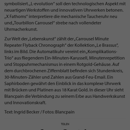
symbolisiert. „L-evolution“ soll den technologischen Aspekt mit
neuartigen Werkstoffen und innovativen Uhrwerken betonen.
„X Fathoms“ interpretiere die mechanische Taucheruhr neu
und „Tourbillon Carrousel“ strebe nach vollendeter
Uhrmacherkunst.
Zur Welt der „Lebenskunst“ zählt der „Carrousel Minute
Repeater Flyback Chronograph“ der Kollektion „Le Brassus“,
links im Bild. Die Automatikuhr vereint ein „Komplikations-
Trio“ aus fliegendem Ein-Minuten-Karussell, Minutenrepetition
und Stoppuhrmechanismus in einem Rotgold-Gehäuse. Auf
dem durchbrochenen Ziffernblatt befinden sich Stundenkreis,
30-Minuten-Zähler und Zahlen aus Grand-Feu-Email. Ein
Saphirboden gewährt den Einblick in das komplexe Uhrwerk
mit Brücken und Platinen aus 18 Karat Gold. In dieser Uhr sieht
Blancpain die Verbindung zu seinem Erbe aus Handwerkskunst
und Innovationskraft.
Text: Ingrid Becker / Fotos: Blancpain
TEILEN