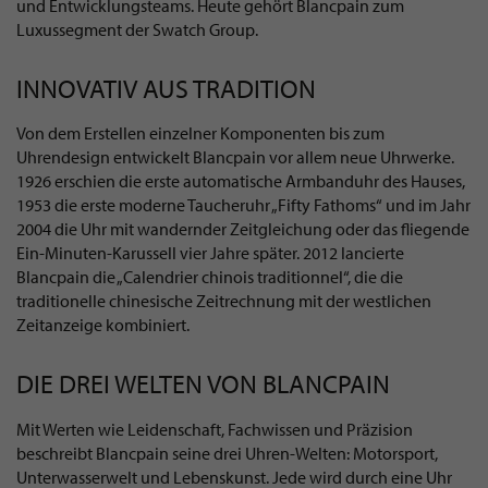
und Entwicklungsteams. Heute gehört Blancpain zum
Luxussegment der Swatch Group.
INNOVATIV AUS TRADITION
Von dem Erstellen einzelner Komponenten bis zum
Uhrendesign entwickelt Blancpain vor allem neue Uhrwerke.
1926 erschien die erste automatische Armbanduhr des Hauses,
1953 die erste moderne Taucheruhr „Fifty Fathoms“ und im Jahr
2004 die Uhr mit wandernder Zeitgleichung oder das fliegende
Ein-Minuten-Karussell vier Jahre später. 2012 lancierte
Blancpain die „Calendrier chinois traditionnel“, die die
traditionelle chinesische Zeitrechnung mit der westlichen
Zeitanzeige kombiniert.
DIE DREI WELTEN VON BLANCPAIN
Mit Werten wie Leidenschaft, Fachwissen und Präzision
beschreibt Blancpain seine drei Uhren-Welten: Motorsport,
Unterwasserwelt und Lebenskunst. Jede wird durch eine Uhr