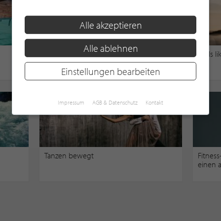
Alle akzeptieren
Alle ablehnen
POLO - Torjagd zu Pferd
Feels l
Einstellungen bearbeiten
Impressum
AGB & Datenschutz
Kontakt
Tanzen bewegt
Fitness
einen a