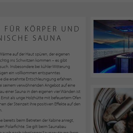
 FÜR KÖRPER UND
NNISCHE SAUNA
Wärme auf der Haut spüren, der eigenen
ichtig ins Schwitzen kommen – es gibt
such. Insbesondere bei kühler Witterung
rgnügen ein vollkommen entspanntes
le die ersehnte Entschleunigung erfahren.
bei seinem verwöhnenden Angebot auf eine
u einer Sauna in den eigenen vier Wänden ist
r. Einst als urige Holzhütte mit befeuertem Ofen
en der Steinzeit ihre positiven Effekte auf den
n.
ne bereits beim Betreten der Kabine anregt,
en Polarfichte. Sie gilt beim Saunabau
, die auch nach jahrelanger Saunanutzung ihren