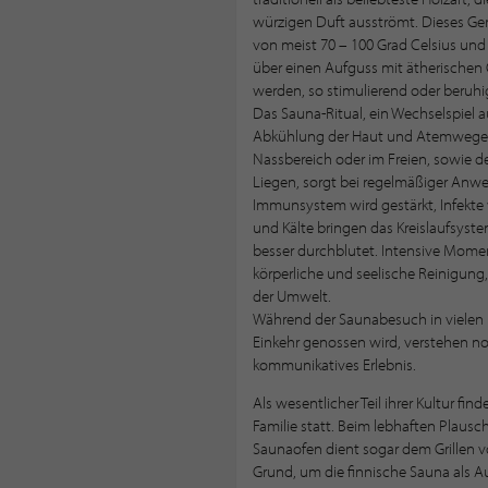
würzigen Duft ausströmt. Dieses Ge
von meist 70 – 100 Grad Celsius und 
über einen Aufguss mit ätherischen 
werden, so stimulierend oder beruhi
Das Sauna-Ritual, ein Wechselspiel a
Abkühlung der Haut und Atemwege m
Nassbereich oder im Freien, sowie 
Liegen, sorgt bei regelmäßiger Anwen
Immunsystem wird gestärkt, Infekte
und Kälte bringen das Kreislaufsyst
besser durchblutet. Intensive Momen
körperliche und seelische Reinigun
der Umwelt.
Während der Saunabesuch in vielen L
Einkehr genossen wird, verstehen no
kommunikatives Erlebnis.
Als wesentlicher Teil ihrer Kultur f
Familie statt. Beim lebhaften Plausch
Saunaofen dient sogar dem Grillen v
Grund, um die finnische Sauna als Au