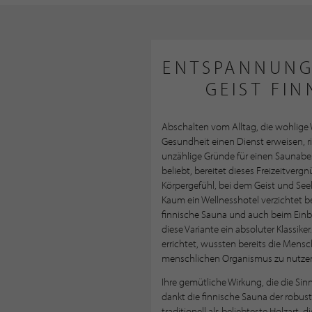
ENTSPANNUNG
GEIST FI
Abschalten vom Alltag, die wohlige 
Gesundheit einen Dienst erweisen, r
unzählige Gründe für einen Saunabe
beliebt, bereitet dieses Freizeitve
Körpergefühl, bei dem Geist und See
Kaum ein Wellnesshotel verzichtet 
finnische Sauna und auch beim Einba
diese Variante ein absoluter Klassike
errichtet, wussten bereits die Mensch
menschlichen Organismus zu nutze
Ihre gemütliche Wirkung, die die Sin
dankt die finnische Sauna der robust
traditionell als beliebteste Holzart