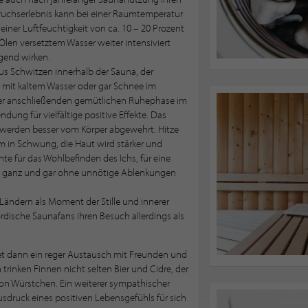
ruchserlebnis kann bei einer Raumtemperatur
einer Luftfeuchtigkeit von ca. 10 – 20 Prozent
Ölen versetztem Wasser weiter intensiviert
gend wirken.
us Schwitzen innerhalb der Sauna, der
it kaltem Wasser oder gar Schnee im
der anschließenden gemütlichen Ruhephase im
dung für vielfältige positive Effekte. Das
 werden besser vom Körper abgewehrt. Hitze
em in Schwung, die Haut wird stärker und
te für das Wohlbefinden des Ichs, für eine
g, ganz und gar ohne unnötige Ablenkungen
ändern als Moment der Stille und innerer
rdische Saunafans ihren Besuch allerdings als
indet dann ein reger Austausch mit Freunden und
 trinken Finnen nicht selten Bier und Cidre, der
on Würstchen. Ein weiterer sympathischer
sdruck eines positiven Lebensgefühls für sich