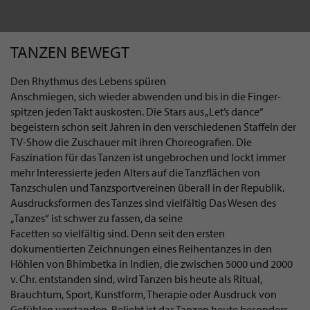
TANZEN BEWEGT
Den Rhythmus des Lebens spüren
Anschmiegen, sich wieder abwenden und bis in die Finger-
spitzen jeden Takt auskosten. Die Stars aus „Let’s dance“
begeistern schon seit Jahren in den verschiedenen Staffeln der
TV-Show die Zuschauer mit ihren Choreografien. Die
Faszination für das Tanzen ist ungebrochen und lockt immer
mehr Interessierte jeden Alters auf die Tanzflächen von
Tanzschulen und Tanzsportvereinen überall in der Republik.
Ausdrucksformen des Tanzes sind vielfältig Das Wesen des
„Tanzes“ ist schwer zu fassen, da seine
Facetten so vielfältig sind. Denn seit den ersten
dokumentierten Zeichnungen eines Reihentanzes in den
Höhlen von Bhimbetka in Indien, die zwischen 5000 und 2000
v. Chr. entstanden sind, wird Tanzen bis heute als Ritual,
Brauchtum, Sport, Kunstform, Therapie oder Ausdruck von
Gefühlen verstanden. Beliebt ist das Tanzen heute besonders