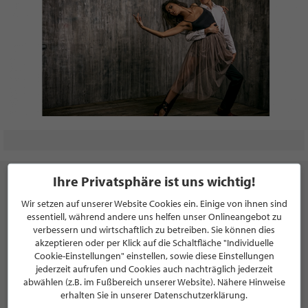
Ihre Privatsphäre ist uns wichtig!
Wir setzen auf unserer Website Cookies ein. Einige von ihnen sind
essentiell, während andere uns helfen unser Onlineangebot zu
NEWSLETTER
verbessern und wirtschaftlich zu betreiben. Sie können dies
akzeptieren oder per Klick auf die Schaltfläche "Individuelle
Bleiben Sie immer UP TO DATE! Melden Sie sich jetzt für
Cookie-Einstellungen" einstellen, sowie diese Einstellungen
unseren STILPUNKTE®-Newsletter an und profitieren Sie
jederzeit aufrufen und Cookies auch nachträglich jederzeit
von exklusiven
Neuigkeiten, Trends
und
Angeboten
abwählen (z.B. im Fußbereich unserer Website). Nähere Hinweise
Mit der Anmeldung für unseren Newsletter stimmen Sie
erhalten Sie in unserer Datenschutzerklärung.
unseren
Datenschutzbestimmungen
zu. Eine
Abmeldung