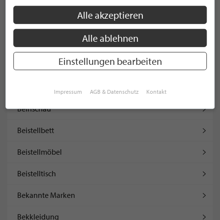
Beilage
Alle akzeptieren
Beimöbel
Alle ablehnen
Beine & Gestelle
Einstellungen bearbeiten
Beinkleider
Beinprothetik
Impressum
AGB & Datenschutz
Kontakt
Beinschau
Beistellbett
Beistellmöbel
Beistelltisch
Bekannte Marken
Bekkleidung