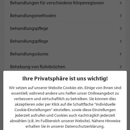
Behandlungen für verschiedene Körperregionen
Behandlungsmethoden
behandlungspflege
Behandlungspflege
Behandlungsräume
Behebung von Rohrbrüchen
Ihre Privatsphäre ist uns wichtig!
beheizte Seehäuser
Wir setzen auf unserer Website Cookies ein. Einige von ihnen sind
beheizter Pool
essentiell, während andere uns helfen unser Onlineangebot zu
verbessern und wirtschaftlich zu betreiben. Sie können dies
akzeptieren oder per Klick auf die Schaltfläche "Individuelle
Behindertengerecht
Cookie-Einstellungen" einstellen, sowie diese Einstellungen
jederzeit aufrufen und Cookies auch nachträglich jederzeit
Behördengänge
abwählen (z.B. im Fußbereich unserer Website). Nähere Hinweise
erhalten Sie in unserer Datenschutzerklärung.