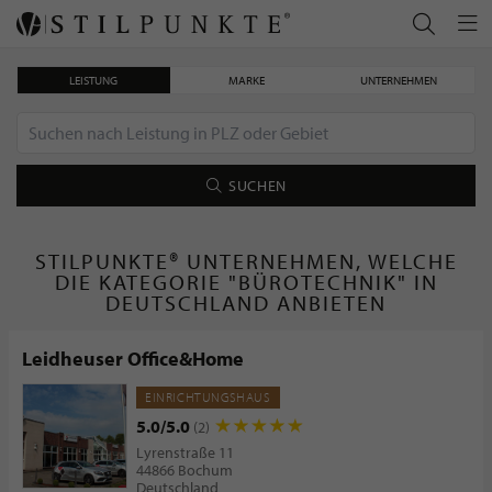
LEISTUNG
MARKE
UNTERNEHMEN
SUCHEN
STILPUNKTE® UNTERNEHMEN, WELCHE
DIE KATEGORIE "BÜROTECHNIK" IN
DEUTSCHLAND ANBIETEN
Leidheuser Office&Home
EINRICHTUNGSHAUS
5.0/5.0
(2)
Lyrenstraße 11
44866 Bochum
Deutschland