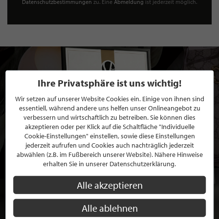
Datenschutzbestimmungen
zu. Eine
Abmeldung
ist jederzeit möglich.
Ihre Privatsphäre ist uns wichtig!
Wir setzen auf unserer Website Cookies ein. Einige von ihnen sind
essentiell, während andere uns helfen unser Onlineangebot zu
verbessern und wirtschaftlich zu betreiben. Sie können dies
akzeptieren oder per Klick auf die Schaltfläche "Individuelle
Cookie-Einstellungen" einstellen, sowie diese Einstellungen
jederzeit aufrufen und Cookies auch nachträglich jederzeit
abwählen (z.B. im Fußbereich unserer Website). Nähere Hinweise
erhalten Sie in unserer Datenschutzerklärung.
Alle akzeptieren
Alle ablehnen
BEWERBEN SIE SICH FÜR EINE GRATIS