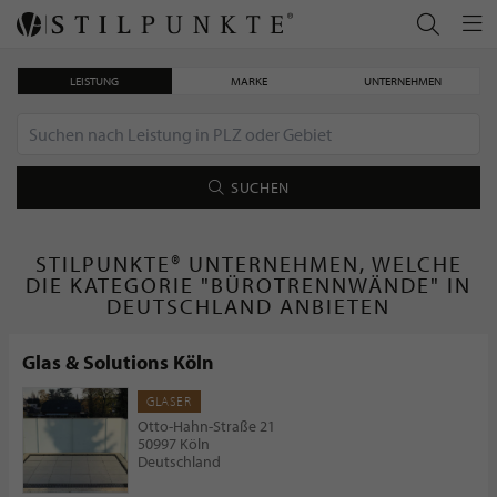
LEISTUNG
MARKE
UNTERNEHMEN
SUCHEN
STILPUNKTE® UNTERNEHMEN, WELCHE
DIE KATEGORIE "BÜROTRENNWÄNDE" IN
DEUTSCHLAND ANBIETEN
Glas & Solutions Köln
GLASER
Otto-Hahn-Straße 21
50997 Köln
Deutschland