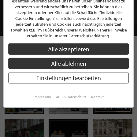
essentiell, während andere uns helfen unser Onlineangebot zu
MITGLIEDSCHAFT BEI STILPUNKTE®
verbessern und wirtschaftlich zu betreiben. Sie können dies
akzeptieren oder per Klick auf die Schaltfläche "Individuelle
Cookie-Einstellungen" einstellen, sowie diese Einstellungen
JETZT GRATIS BEWERBEN
jederzeit aufrufen und Cookies auch nachträglich jederzeit
abwählen (z.B. im Fußbereich unserer Website). Nähere Hinweise
erhalten Sie in unserer Datenschutzerklärung.
Alle akzeptieren
STILPUNKTE AUF
Alle ablehnen
INSTAGRAM
Einstellungen bearbeiten
Impressum
AGB & Datenschutz
Kontakt