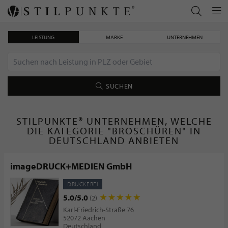
LEISTUNG
MARKE
UNTERNEHMEN
SUCHEN
STILPUNKTE® UNTERNEHMEN, WELCHE
DIE KATEGORIE "BROSCHÜREN" IN
DEUTSCHLAND ANBIETEN
imageDRUCK+MEDIEN GmbH
DRUCKEREI
5.0/5.0
(2)
Karl-Friedrich-Straße 76
52072 Aachen
Deutschland