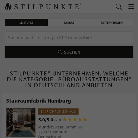
LEISTUNG
MARKE
UNTERNEHMEN
SUCHEN
STILPUNKTE® UNTERNEHMEN, WELCHE
DIE KATEGORIE "BÜROAUSSTATTUNGEN"
IN DEUTSCHLAND ANBIETEN
Stauraumfabrik Hamburg
EINRICHTUNGSHAUS
5.0/5.0
(20)
Mundsburger Damm 56
22087 Hamburg
Deutschland