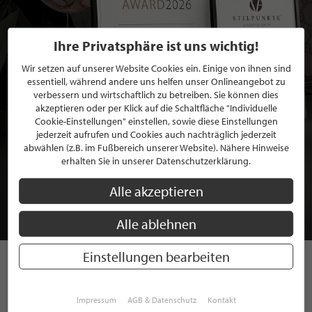
Ihre Privatsphäre ist uns wichtig!
Wir setzen auf unserer Website Cookies ein. Einige von ihnen sind
essentiell, während andere uns helfen unser Onlineangebot zu
verbessern und wirtschaftlich zu betreiben. Sie können dies
akzeptieren oder per Klick auf die Schaltfläche "Individuelle
Cookie-Einstellungen" einstellen, sowie diese Einstellungen
jederzeit aufrufen und Cookies auch nachträglich jederzeit
abwählen (z.B. im Fußbereich unserer Website). Nähere Hinweise
BEWERBEN SIE SICH FÜR EINE GRATIS
erhalten Sie in unserer Datenschutzerklärung.
MITGLIEDSCHAFT BEI STILPUNKTE®
Alle akzeptieren
JETZT GRATIS BEWERBEN
Alle ablehnen
Einstellungen bearbeiten
STILPUNKTE AUF
Impressum
AGB & Datenschutz
Kontakt
INSTAGRAM