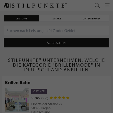
LEISTUNG
MARKE
UNTERNEHMEN
SUCHEN
STILPUNKTE® UNTERNEHMEN, WELCHE
DIE KATEGORIE "BRILLENMODE" IN
DEUTSCHLAND ANBIETEN
Brillen Bahn
OPTIKER
5.0/5.0
(6)
Elberfelder Straße 27
58095 Hagen
Deutschland