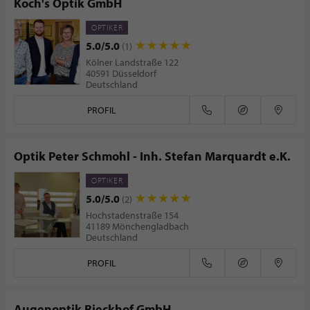
Koch's Optik GmbH
OPTIKER
5.0/5.0
(1)
Kölner Landstraße 122
40591 Düsseldorf
Deutschland
PROFIL
Optik Peter Schmohl - Inh. Stefan Marquardt e.K.
OPTIKER
5.0/5.0
(2)
Hochstadenstraße 154
41189 Mönchengladbach
Deutschland
PROFIL
Augenoptik Rieckhof GmbH