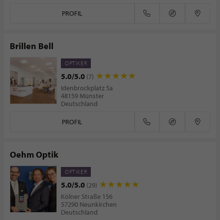
PROFIL
Brillen Bell
OPTIKER
5.0/5.0
(7)
Idenbrockplatz 5a
48159 Münster
Deutschland
PROFIL
Oehm Optik
OPTIKER
5.0/5.0
(29)
Kölner Straße 156
57290 Neunkirchen
Deutschland