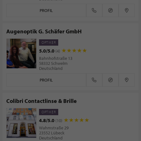
PROFIL
Augenoptik G. Schäfer GmbH
OPTIKER
5.0/5.0
(4)
Bahnhofstraße 13
58332 Schwelm
Deutschland
PROFIL
Colibri Contactlinse & Brille
OPTIKER
4.8/5.0
(10)
Wahmstraße 29
23552 Lübeck
Deutschland