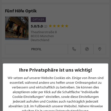
Fünf Höfe Optik
OPTIKER
5.0/5.0
(2)
Theatinerstraße 8
80333 München
Deutschland
PROFIL
Hausmann Optik - Gutes. Gesundes. Sehen.
Ihre Privatsphäre ist uns wichtig!
OPTIKER
Wir setzen auf unserer Website Cookies ein. Einige von ihnen sind
5.0/5.0
(13)
essentiell, während andere uns helfen unser Onlineangebot zu
Mittelstraße 54
verbessern und wirtschaftlich zu betreiben. Sie können dies
32657 Lemgo
akzeptieren oder per Klick auf die Schaltfläche "Individuelle
Deutschland
Cookie-Einstellungen" einstellen, sowie diese Einstellungen
jederzeit aufrufen und Cookies auch nachträglich jederzeit
PROFIL
abwählen (z.B. im Fußbereich unserer Website). Nähere Hinweise
erhalten Sie in unserer Datenschutzerklärung.