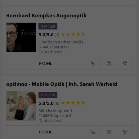
Bernhard Kempkes Augenoptik
OPTIKER
5.0/5.0
(3)
Oberhöchstadter Straße 3
61440 Oberursel
Deutschland
PROFIL
optimoo - Mobile Optik | Inh. Sarah Werheid
OPTIKER
5.0/5.0
(6)
Mittelschneppen 1
51688 Wipperfürth
Deutschland
PROFIL