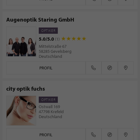
Augenoptik Staring GmbH
OPTIKER
5.0/5.0
(1)
Mittelstraße 67
58285 Gevelsberg
Deutschland
PROFIL
city optik fuchs
OPTIKER
Ostwall 169
47798 Krefeld
Deutschland
PROFIL