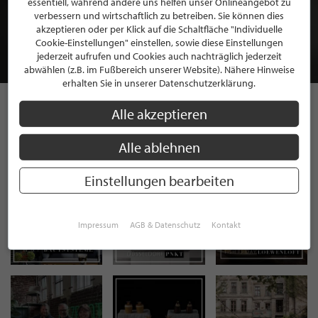
essentiell, während andere uns helfen unser Onlineangebot zu
MITGLIEDSCHAFT BEI STILPUNKTE®
verbessern und wirtschaftlich zu betreiben. Sie können dies
akzeptieren oder per Klick auf die Schaltfläche "Individuelle
Cookie-Einstellungen" einstellen, sowie diese Einstellungen
JETZT GRATIS BEWERBEN
jederzeit aufrufen und Cookies auch nachträglich jederzeit
abwählen (z.B. im Fußbereich unserer Website). Nähere Hinweise
erhalten Sie in unserer Datenschutzerklärung.
Alle akzeptieren
STILPUNKTE AUF
Alle ablehnen
INSTAGRAM
Einstellungen bearbeiten
Impressum
AGB & Datenschutz
Kontakt