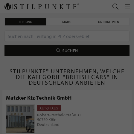
LEISTUNG
MARKE
UNTERNEHMEN
SUCHEN
STILPUNKTE® UNTERNEHMEN, WELCHE
DIE KATEGORIE "BRITISH CARS" IN
DEUTSCHLAND ANBIETEN
Matzker Kfz-Technik GmbH
AUTOHAUS
Robert-Perthel-Straße 31
50739 Köln
Deutschland