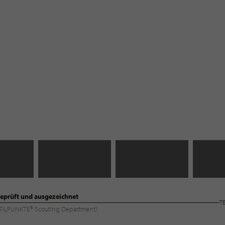
eprüft und ausgezeichnet
T
 (STILPUNKTE® Scouting Department)