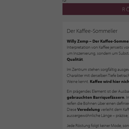
R
Der Kaffee-Sommelier
Willy Zemp – Der Kaffee-Sommel
Interpretation von Kaffee jenseits v
um Inszenierung, sondern um Subst
Qualität
.
Im Zentrum stehen sorgfältig ausg
Charakter mit derselben Tiefe betrac
Weine kennt.
Kaffee wird hier nic
Ein prägendes Element ist der Ausb
gebrauchten Barriquefässern
. 
reifen die Bohnen über einen definie
Diese
Veredelung
verleiht dem Kaf
aussergewöhnliche Länge – präzise, v
Jede Röstung folgt keiner Mode, son