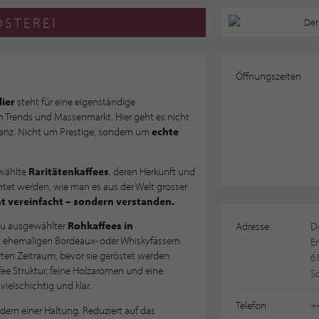
ÖSTEREI
Öffnungszeiten
ier
steht für eine eigenständige
on Trends und Massenmarkt. Hier geht es nicht
anz. Nicht um Prestige, sondern um
echte
ewählte
Raritätenkaffees
, deren Herkunft und
htet werden, wie man es aus der Welt grosser
ht vereinfacht – sondern verstanden.
au ausgewählter
Rohkaffees in
Adresse
D
In ehemaligen Bordeaux- oder Whiskyfässern
En
rten Zeitraum, bevor sie geröstet werden.
6
fee Struktur, feine Holzaromen und eine
S
ielschichtig und klar.
Telefon
+4
dern einer Haltung. Reduziert auf das