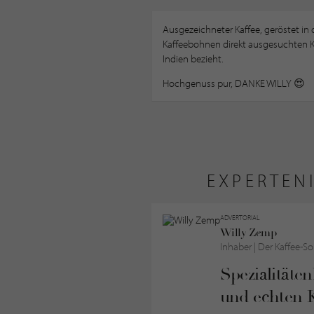
Ausgezeichneter Kaffee, geröstet in
Kaffeebohnen direkt ausgesuchten Ka
Indien bezieht.
Hochgenuss pur, DANKE WILLY 😍
EXPERTEN
ADVERTORIAL
Willy Zemp
Inhaber |
Der Kaffee-S
Spezialitäte
und echten 