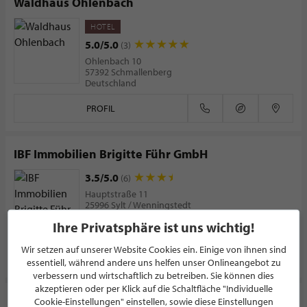
Waldhaus Ohlenbach
HOTEL
5.0/5.0
(3)
Ohlenbach 10
57392 Schmallenberg
Deutschland
PROFIL
IBF Immobilien Brigitte Führ GmbH
3.5/5.0
(6)
Hauptstraße 11
25996 Sylt / Wenningstedt
Deutschland
Ihre Privatsphäre ist uns wichtig!
Wir setzen auf unserer Website Cookies ein. Einige von ihnen sind
PROFIL
essentiell, während andere uns helfen unser Onlineangebot zu
verbessern und wirtschaftlich zu betreiben. Sie können dies
akzeptieren oder per Klick auf die Schaltfläche "Individuelle
Steigenberger Icon Grandhotel Handelshof
Cookie-Einstellungen" einstellen, sowie diese Einstellungen