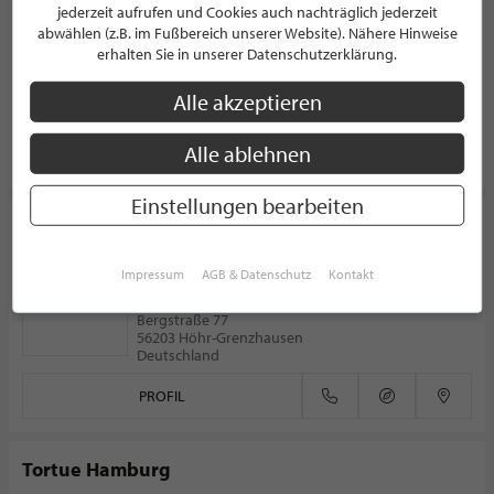
jederzeit aufrufen und Cookies auch nachträglich jederzeit
HOTEL
abwählen (z.B. im Fußbereich unserer Website). Nähere Hinweise
Salzgaesschen 6
erhalten Sie in unserer Datenschutzerklärung.
04109 Leipzig
Deutschland
Alle akzeptieren
Alle ablehnen
PROFIL
Einstellungen bearbeiten
Hotel Heinz
WELLNESSHOTEL
Impressum
AGB & Datenschutz
Kontakt
5.0/5.0
(5)
Bergstraße 77
56203 Höhr-Grenzhausen
Deutschland
PROFIL
Tortue Hamburg