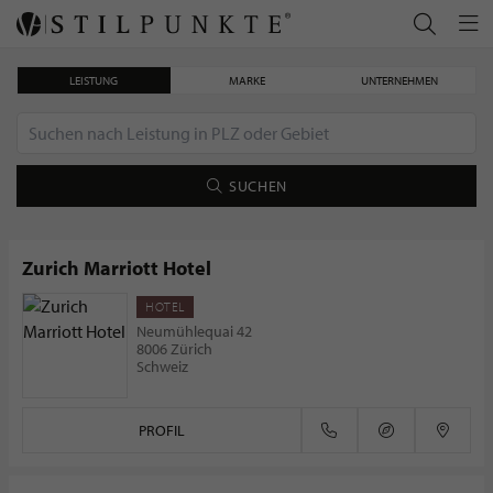
LEISTUNG
MARKE
UNTERNEHMEN
SUCHEN
Zurich Marriott Hotel
HOTEL
Lanserhof Sylt
Neumühlequai 42
8006 Zürich
Schweiz
PROFIL