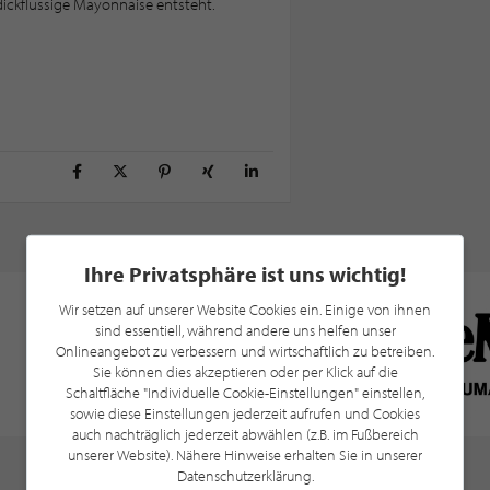
dickflüssige Mayonnaise entsteht.
Ihre Privatsphäre ist uns wichtig!
Wir setzen auf unserer Website Cookies ein. Einige von ihnen
sind essentiell, während andere uns helfen unser
Onlineangebot zu verbessern und wirtschaftlich zu betreiben.
Sie können dies akzeptieren oder per Klick auf die
Schaltfläche "Individuelle Cookie-Einstellungen" einstellen,
sowie diese Einstellungen jederzeit aufrufen und Cookies
auch nachträglich jederzeit abwählen (z.B. im Fußbereich
unserer Website). Nähere Hinweise erhalten Sie in unserer
Datenschutzerklärung.