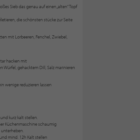
roßes Sieb das genau auf einen „alten“ Topf
iletieren, die schönsten stücke zur Seite
ten mit Lorbeeren, Fenchel, Zwiebel,
tar hacken mit
 Würfel, gehacktem Dill, Salz marinieren
in wenige reduzieren lassen
nd kurz kalt stellen.
einer Küchenmaschine schaumig
 unterheben.
und mind. 12h Kalt stellen