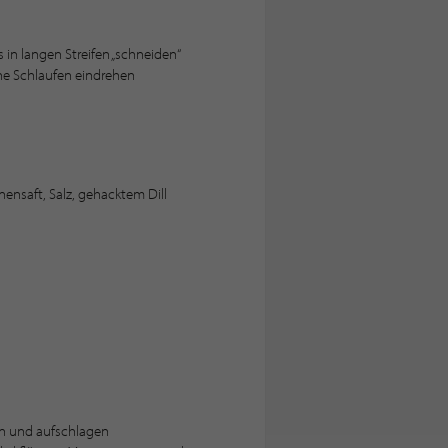
 in langen Streifen „schneiden“
ine Schlaufen eindrehen
onensaft, Salz, gehacktem Dill
ben und aufschlagen