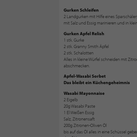
Gurken Schleifen
2 Landgurken mit Hilfe eines Sparschälers
mit Salz und Essig marinieren und in kle
Gurken Apfel Relish
1 stk. Gurke
2 stk. Granny Smith Äpfel
2 stk. Schalotten
Alles in kleine Würfel schneiden mit Zitr
abschmecken.
Apfel-Wasabi Sorbet
Das bleibt ein Küchengeheimnis
Wasabi Mayonnaise
2 Eigelb
20g Wasabi Paste
1 El Weißen Essig
Salz, Zitronensaft
200g Zitronen-Oliven Öl
bis auf das Öl alles in eine Schüssel ge