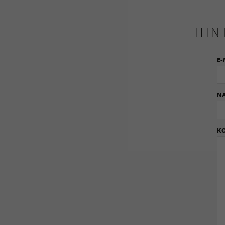
HIN
E-
N
K