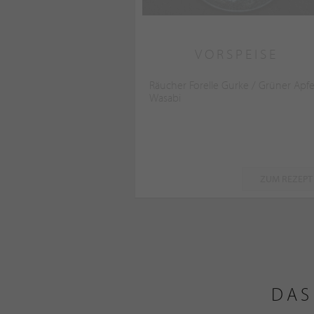
VORSPEISE
Räucher Forelle Gurke / Grüner Apfe
Wasabi
ZUM REZEPT
DAS