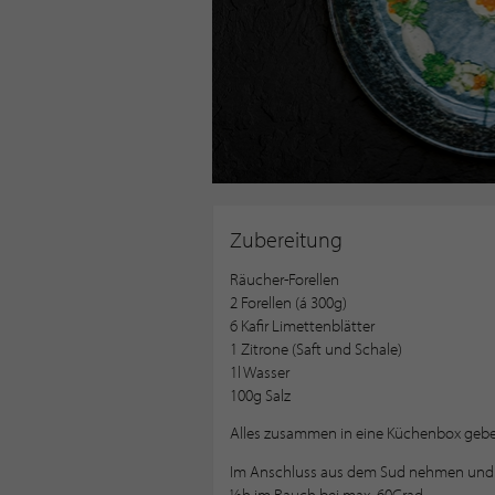
Zubereitung
Räucher-Forellen
2 Forellen (á 300g)
6 Kafir Limettenblätter
1 Zitrone (Saft und Schale)
1l Wasser
100g Salz
Alles zusammen in eine Küchenbox gebe
Im Anschluss aus dem Sud nehmen und 
½h im Rauch bei max. 60Grad.