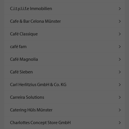
C.i.t.y.l.i.f.e Immobilien
Cafe & Bar Celona Münster
Café Classique
café fam
Café Magnolia
Café Sieben
Carl Herlitzius GmbH & Co. KG
Carreira Solutions
Catering Hüls Münster
Charlottes Concept Store GmbH