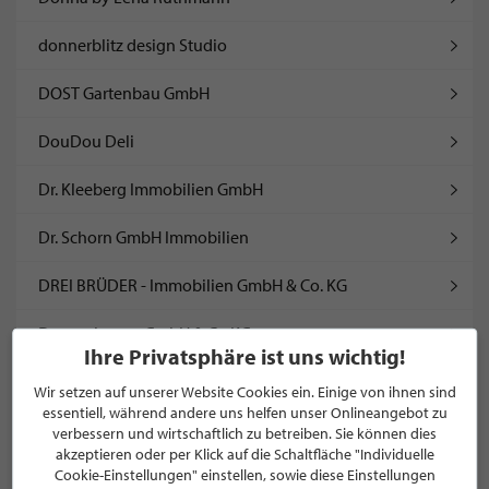
donnerblitz design Studio
DOST Gartenbau GmbH
DouDou Deli
Dr. Kleeberg Immobilien GmbH
Dr. Schorn GmbH Immobilien
DREI BRÜDER - Immobilien GmbH & Co. KG
Droppelmann GmbH & Co KG
Ihre Privatsphäre ist uns wichtig!
DUO Schenken+Wohnen GmbH
Wir setzen auf unserer Website Cookies ein. Einige von ihnen sind
essentiell, während andere uns helfen unser Onlineangebot zu
easylivin' culture
verbessern und wirtschaftlich zu betreiben. Sie können dies
akzeptieren oder per Klick auf die Schaltfläche "Individuelle
Cookie-Einstellungen" einstellen, sowie diese Einstellungen
EBT-Aluminiumbau GmbH