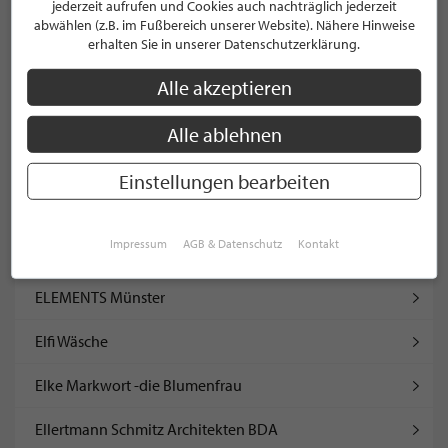
jederzeit aufrufen und Cookies auch nachträglich jederzeit
abwählen (z.B. im Fußbereich unserer Website). Nähere Hinweise
Eckhart Bald Naturmöbel
erhalten Sie in unserer Datenschutzerklärung.
effective line
Alle akzeptieren
Einrichtungshaus Ahlers
Alle ablehnen
Einrichtungsstudio Sicking Hendrik Sicking e.K.
Einstellungen bearbeiten
Elektro Artzinger GmbH & Co. KG
Impressum
AGB & Datenschutz
Kontakt
Elektro Heikes GmbH & Co. KG
ELEMENTS Münster
Elfi Wäsche
Elke Markwort -die Blumenfrau
Ellertmann Schmitz Architekten BDA