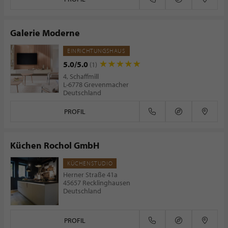
Galerie Moderne
EINRICHTUNGSHAUS
5.0/5.0
(1)
4, Schaffmill
L-6778 Grevenmacher
Deutschland
PROFIL
Küchen Rochol GmbH
KÜCHENSTUDIO
Herner Straße 41a
45657 Recklinghausen
Deutschland
PROFIL