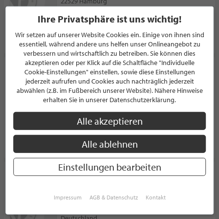
22529 Hamburg
Deutschland
Ihre Privatsphäre ist uns wichtig!
Wir setzen auf unserer Website Cookies ein. Einige von ihnen sind
PROFIL
essentiell, während andere uns helfen unser Onlineangebot zu
verbessern und wirtschaftlich zu betreiben. Sie können dies
akzeptieren oder per Klick auf die Schaltfläche "Individuelle
Küchen-Platz OHG
Cookie-Einstellungen" einstellen, sowie diese Einstellungen
jederzeit aufrufen und Cookies auch nachträglich jederzeit
KÜCHENSTUDIO
abwählen (z.B. im Fußbereich unserer Website). Nähere Hinweise
Martkstraße 7
erhalten Sie in unserer Datenschutzerklärung.
27404 Heeslingen
Deutschland
Alle akzeptieren
PROFIL
Alle ablehnen
Einstellungen bearbeiten
Küchen am Kalkberg
KÜCHENSTUDIO
Impressum
AGB & Datenschutz
Kontakt
Theodor-Storm-Straße 1
23795 Bad Segeberg
Deutschland