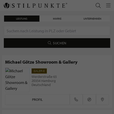
LEISTUNG
MARKE
UNTERNEHMEN
SUCHEN
Michael Götze Showroom & Gallery
GALERIE
Der Bananensprayer Thomas Baumgärtel
Werderstraße 65
20354 Hamburg
Deutschland
PROFIL