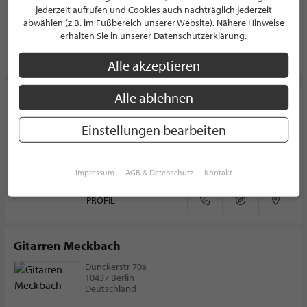
Marktplatz 14
jederzeit aufrufen und Cookies auch nachträglich jederzeit
40674 Langenfeld
abwählen (z.B. im Fußbereich unserer Website). Nähere Hinweise
Deutschland
erhalten Sie in unserer Datenschutzerklärung.
PROFIL
Alle akzeptieren
Alle ablehnen
Constanze Claudia Lorenz
GALERIE
Einstellungen bearbeiten
Yorkstraße 27
14467 Potsdam
Deutschland
Impressum
AGB & Datenschutz
Kontakt
PROFIL
Gitarren Meckbach
Dunckerstr 70a
10437 Berlin
Deutschland