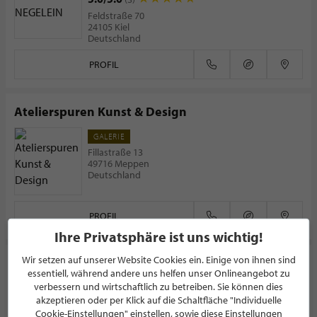
Feldstraße 70
24105 Kiel
Deutschland
PROFIL
Atelierspuren Kunst & Design
GALERIE
Fillastraße 13
49716 Meppen
Deutschland
PROFIL
Ihre Privatsphäre ist uns wichtig!
Wir setzen auf unserer Website Cookies ein. Einige von ihnen sind
Galerie Ernst Ulrich Kühn
essentiell, während andere uns helfen unser Onlineangebot zu
verbessern und wirtschaftlich zu betreiben. Sie können dies
GALERIE
akzeptieren oder per Klick auf die Schaltfläche "Individuelle
5.0/5.0
(1)
Cookie-Einstellungen" einstellen, sowie diese Einstellungen