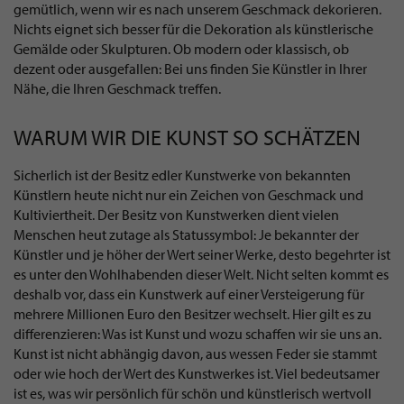
gemütlich, wenn wir es nach unserem Geschmack dekorieren.
Nichts eignet sich besser für die Dekoration als künstlerische
Gemälde oder Skulpturen. Ob modern oder klassisch, ob
dezent oder ausgefallen: Bei uns finden Sie Künstler in Ihrer
Nähe, die Ihren Geschmack treffen.
WARUM WIR DIE KUNST SO SCHÄTZEN
Sicherlich ist der Besitz edler Kunstwerke von bekannten
Künstlern heute nicht nur ein Zeichen von Geschmack und
Kultiviertheit. Der Besitz von Kunstwerken dient vielen
Menschen heut zutage als Statussymbol: Je bekannter der
Künstler und je höher der Wert seiner Werke, desto begehrter ist
es unter den Wohlhabenden dieser Welt. Nicht selten kommt es
deshalb vor, dass ein Kunstwerk auf einer Versteigerung für
mehrere Millionen Euro den Besitzer wechselt. Hier gilt es zu
differenzieren: Was ist Kunst und wozu schaffen wir sie uns an.
Kunst ist nicht abhängig davon, aus wessen Feder sie stammt
oder wie hoch der Wert des Kunstwerkes ist. Viel bedeutsamer
ist es, was wir persönlich für schön und künstlerisch wertvoll