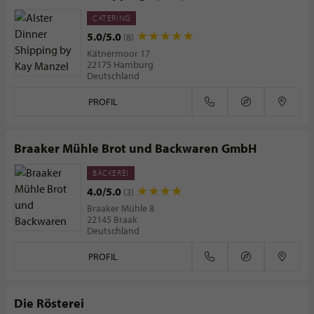
CATERING
5.0/5.0
(8)
Kätnermoor 17
22175 Hamburg
Deutschland
PROFIL
Braaker Mühle Brot und Backwaren GmbH
BÄCKEREI
4.0/5.0
(3)
Braaker Mühle 8
22145 Braak
Deutschland
PROFIL
Die Rösterei