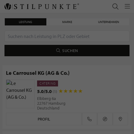
LEISTUNG
MARKE
UNTERNEHMEN
SUCHEN
Le Carrousel KG (AG & Co.)
CATERING
Weißer Kaviar – Die exklusivste Delikatesse der Welt
5.0/5.0
(1)
Elbberg 6a
22767 Hamburg
Deutschland
PROFIL