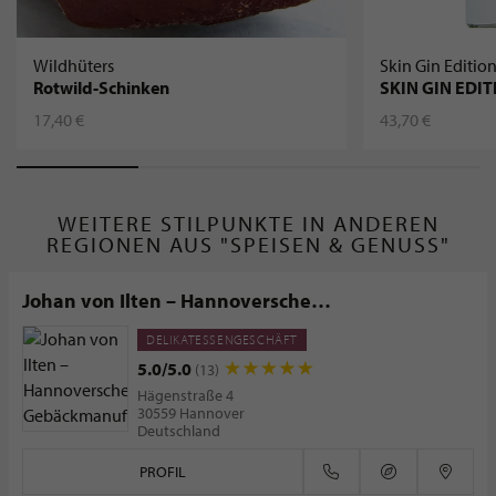
Wildhüters
Skin Gin Editio
Rotwild-Schinken
SKIN GIN EDI
17,40 €
43,70 €
WEITERE STILPUNKTE IN ANDEREN
REGIONEN AUS "SPEISEN & GENUSS"
Johan von Ilten – Hannoversche
Gebäckmanufaktur
DELIKATESSENGESCHÄFT
5.0/5.0
(13)
Hägenstraße 4
30559 Hannover
Deutschland
PROFIL