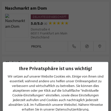
Naschmarkt am Dom
DELIKATESSENGESCHÄFT
5.0/5.0
(4)
Domstraße 4
60311 Frankfurt am Main
Deutschland
PROFIL
Christ Party & Catering GmbH
Ihre Privatsphäre ist uns wichtig!
CATERING
Wir setzen auf unserer Website Cookies ein. Einige von ihnen sind
5.0/5.0
(5)
essentiell, während andere uns helfen unser Onlineangebot zu
Röntgenstraße 2
verbessern und wirtschaftlich zu betreiben. Sie können dies
66763 Dillingen
akzeptieren oder per Klick auf die Schaltfläche "Individuelle
Deutschland
Cookie-Einstellungen" einstellen, sowie diese Einstellungen
jederzeit aufrufen und Cookies auch nachträglich jederzeit
PROFIL
abwählen (z.B. im Fußbereich unserer Website). Nähere Hinweise
erhalten Sie in unserer Datenschutzerklärung.