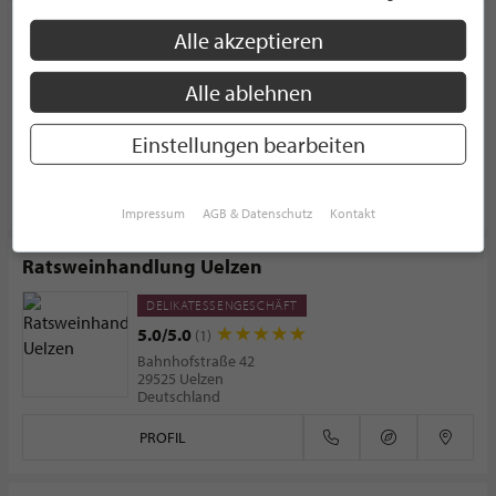
Christoph Kappes Die Erlebnisgastronomie GmbH
Alle akzeptieren
5.0/5.0
(17)
Alle ablehnen
Bitzer Weg 7
53797 Lohmar
Deutschland
Einstellungen bearbeiten
PROFIL
Impressum
AGB & Datenschutz
Kontakt
Ratsweinhandlung Uelzen
DELIKATESSENGESCHÄFT
5.0/5.0
(1)
Bahnhofstraße 42
29525 Uelzen
Deutschland
PROFIL